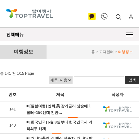
전체메뉴
여행정보
홈 > 고객센터 >
여행정보
총 141 건 1/15 Page
번호
제목
작성자
■ [일본여행] 엔화,美 장기금리 상승에 1
141
달러=150엔대 전반 ...
■ [한국입국] 6월 8일부터 한국입국시 격
140
리의무 해제
■ [캐나다출입국] 백신 접종자, 캐나다 방