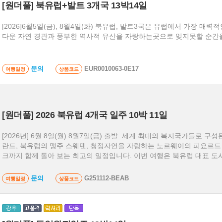
[원더풀] 북유럽+발트 3개국 13박14일
[2026]6월5일(금), 8월4일(화) 북유럽, 발트3국은 유럽에서 가장 매
다운 자연 경관과 풍부한 역사적 유산을 자랑하는곳으로 잊지못할 순간
문의
EUR0010063-0E17
여행일정
상품코드
[원더풀] 2026 북유럽 4개국 일주 10박 11일
[2026년] 6월 8일(월) 8월7일(금) 출발. 세계 최대의 복지국가들로 구성된 북유럽의 숨은 강자 핀
란드, 북유럽의 맹주 스웨덴, 청정자연을 자랑하는 노르웨이의 피요르드
크까지 함께 돌아 보는 최고의 일정입니다. 이번 여행은 북유럽 대표 도
번에 즐길 수 있어 이국적인 북유럽을 만날 수 있는 좋은 기회가 될 것입
문의
G251112-BEAB
여행일정
상품코드