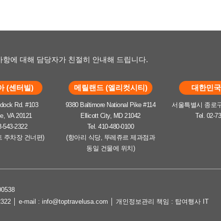
항에 대해 담당자가 친절히 안내해 드립니다.
 (센터빌)
메릴랜드 (엘리컷시티)
대한민국 
dock Rd. #103
9380 Baltimore National Pike #114
서울특별시 종로구 
le, VA 20121
Ellicott City, MD 21042
Tel. 02-7
3-543-2322
Tel. 410-480-0100
트 주차장 건너편)
(항아리 식당, 뚜레쥬르 제과점과
동일 건물에 위치)
0538
2322 │ e-mail : info@toptravelusa.com │ 개인정보관리 책임 : 탑여행사 IT