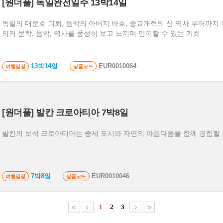
[원더풀] 독일완전일주 13박14일
독일의 대문호 괴퇴, 음악의 아버지 바흐, 종교개혁의 산 역사 루터까지 이들의 발자취를 따라 독
의의 문학, 음악, 역사를 풍성히 보고 느끼며 만끽할 수 있는 기회
13박14일
EUR0010064
여행일정
상품코드
[원더풀] 발칸 크로아티아 7박8일
발칸의 보석 크로아티아는 중세 도시와 자연의 아름다움을 함께 경험할 
7박8일
EUR0010046
여행일정
상품코드
1
2
3