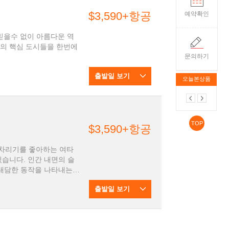
$3,590+항공
예약확인
럽의 믿을수 없이 아름다운 역
럽의 핵심 도시들을 한번에
문의하기
출발일 보기
오늘본상품
TOP
$3,590+항공
습니다. 인간 내면의 슬
대담한 동작을 나타내는
화는 정열적이고 때론 격
출발일 보기
 공유할 수 있는 여행상