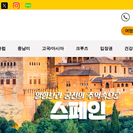
유럽
중남미
고국/아시아
크루즈
입장권
건강