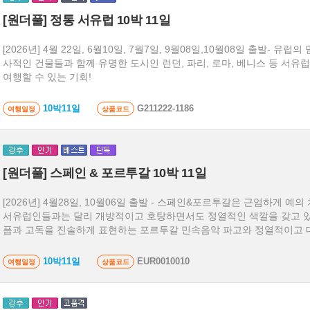
[원더풀] 정통 서유럽 10박 11일
[2026년] 4월 22일, 6월10일, 7월7일, 9월08일,10월08일 출발- 유
사적인 건물들과 함께 유명한 도시인 런던, 파리, 로마, 베니스 등 서유
여행할 수 있는 기회!
10박11일
G211222-1186
여행일정
상품코드
[원더풀] 스페인 & 포르투갈 10박 11일
[2026년] 4월28일, 10월06일 출발 - 스페인&포르투갈은 근엄하게 예의 차리기를 좋아하는 여타
서유럽인들과는 달리 개방적이고 호탕하면서도 정열적인 색깔을 갖고 있
픔과 고독을 진솔하게 표현하는 포르투갈 민속음악 파고와 정열적이고 
스페인 플라멩고의 신나는 음악 그리고 투우장에서 열광하는 그들의 문
정적이지만 솔직하고 직선적인 성격을 잘 나타냅니다. 그 정열을 마음껏
10박11일
EUR0010010
여행일정
상품코드
품!!