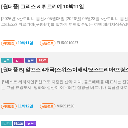
[원더풀] 그리스 & 튀르키예 10박11일
[2026년]<산토리니 옵션> 05월05일 [2026년] 09월23일 <산토리니 옵션> - 지중해의 핵심 두나라
그리스와 튀르키예(구)터키)를 알차게 여행할수있는 여행 패키지상품입
10박11일
EUR0010027
여행일정
상품코드
[원더풀 B] 알프스 4개국(스위스/이태리/오스트리아/프랑스
유네스코 세계자연유산으로 지정된 산악 지대, 돌로메테를 대표하는 전망
는 고급 휴양도시, 빙하와 설산이 어우러진 절경을 베르니나 특급열차로
11박12일
MR091526
여행일정
상품코드