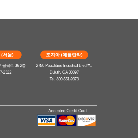
(서울)
조지아 (애틀란타)
율곡로 36 2층
2750 Peachtree Industrial Blvd #E
37-2322
Duluth, GA 30097
Tel. 800-551-9373
Accepted Credit Card