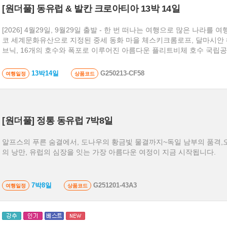
[원더풀] 동유럽 & 발칸 크로아티아 13박 14일
[2026] 4월29일, 9월29일 출발 - 한 번 떠나는 여행으로 많은 나라를 
코 세계문화유산으로 지정된 중세 동화 마을 체스키크롬로프, 달마시안 
브닉, 16개의 호수와 폭포로 이루어진 아름다운 플리트비체 호수 국립공
싸인 그림같은 호수 마을 블레드 등 동유럽과 발칸의 핵심 도시들을 모두
니다.
13박14일
G250213-CF58
여행일정
상품코드
[원더풀] 정통 동유럽 7박8일
알프스의 푸른 숨결에서, 도나우의 황금빛 물결까지~독일 남부의 품격,
의 낭만, 유럽의 심장을 잇는 가장 아름다운 여정이 지금 시작됩니다.
7박8일
G251201-43A3
여행일정
상품코드