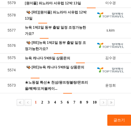
5579
이수경
[원더풀] 파노라마 서유럽 12박 13일
[RE][원더풀] 파노라마 서유럽 12박
5578
13일
뉴욕 1박2일 동부 출발 일정 조정가능한
5577
s.kim
가요?
[RE]뉴욕 1박2일 동부 출발 일정 조
5576
정가능한가요?
5575
김수경
뉴욕 캐나다 5박6일 상품문의
[RE]뉴욕 캐나다 5박6일 상품문의
5574
★노동절 특선★ 천섬/몽뜨랑블랑/몬트리
5573
윤정희
올/퀘벡/오저블케이...
1
2
3
4
5
6
7
8
9
10
글쓰기