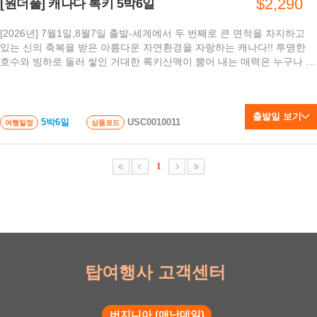
$2,290
[원더풀] 캐나다 록키 5박6일
[2026년] 7월1일,8월7일 출발-세계에서 두 번째로 큰 면적을 차지하고
있는 신의 축복을 받은 아름다운 자연환경을 자랑하는 캐나다!! 투명한
호수와 빙하로 둘러 쌓인 거대한 록키산맥이 뿜어 내는 매력은 누구나 한
번쯤 이곳에 가고 싶다는 생각이 들게 하기에 충분합니다.
출발일 보기
5박6일
USC0010011
여행일정
상품코드
1
탑여행사 고객센터
버지니아 (애난데일)