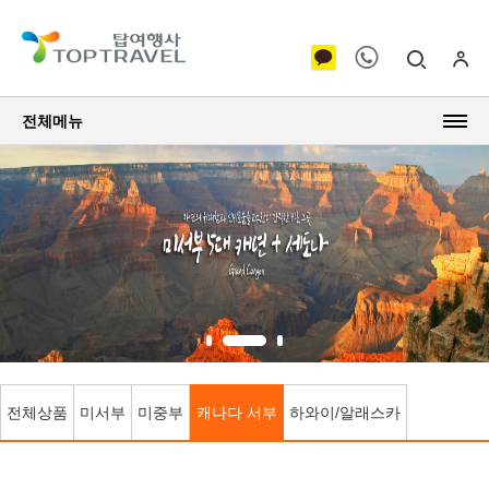
전체메뉴
전체상품
미서부
미중부
캐나다 서부
하와이/알래스카