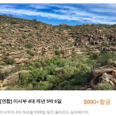
[연합] 미서부 4대 캐년 5박 6일
$990+항공
미서부의 4대 캐년을 5박6일 동안 돌아보는 실속패키지