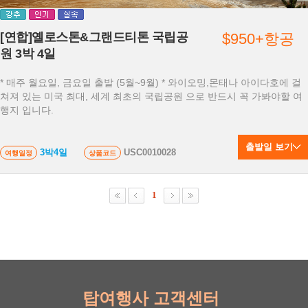
[연합]옐로스톤&그랜드티톤 국립공
$950+항공
원 3박 4일
* 매주 월요일, 금요일 출발 (5월~9월) * 와이오밍,몬태나 아이다호에 걸
쳐져 있는 미국 최대, 세계 최초의 국립공원 으로 반드시 꼭 가봐야할 여
행지 입니다.
출발일 보기
3박4일
USC0010028
여행일정
상품코드
1
탑여행사 고객센터