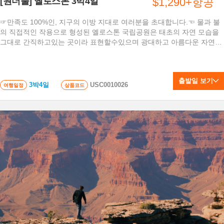
[원더풀] 옐로스톤 3박4일
$1,290+항공
☞만족도 100%인, 지구의 이방 지대로 여러분을 초대합니다.☜ 물과 불
의 직접적인 작용으로 형성된 옐로스톤 국립공원은 태초의 자연 모습을
그대로 간직하고있는 곳이라 표현할수있으며 광대하고 아름다운 자연을
맘껏 만끽할 수 있는 상품입니다.
출발일 보기
3박4일
USC0010026
여행일정
상품코드