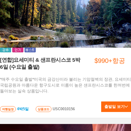
[연합]요세미티 & 샌프란시스코 5박
$990+항공
6일 (수요일 출발)
*매주 수요일 출발*미국의 금강산이라 불리는 기암절벽의 장관, 요세미티
국립공원과 아름다운 항구도시로 이름이 높은 샌프란시스코를 한꺼번에
돌아보는 실속 상품입니다.
출발일 보기
4박5일
USC0010156
여행일정
상품코드