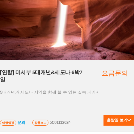
[연합] 미서부 5대캐년&세도나 6박7
요금문의
일
5대캐년과 세도나 지역을 함께 볼 수 있는 실속 페키지
출발일 보기
문의
5C01112024
여행일정
상품코드