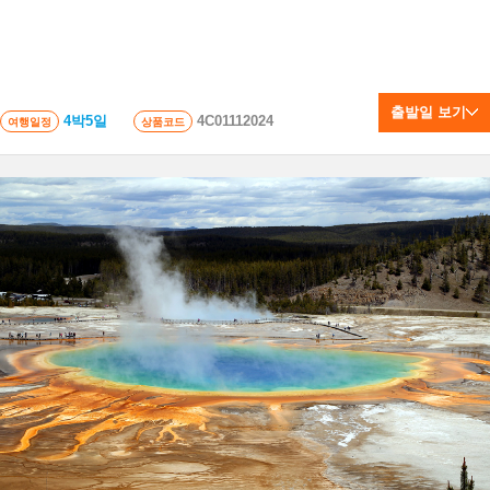
출발일 보기
4박5일
4C01112024
여행일정
상품코드