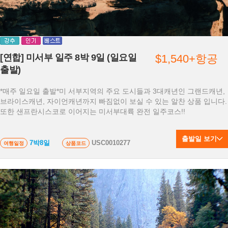
[연합] 미서부 일주 8박 9일 (일요일
$1,540+항공
출발)
*매주 일요일 출발*미 서부지역의 주요 도시들과 3대캐년인 그랜드캐년,
브라이스캐년, 자이언캐년까지 빠짐없이 보실 수 있는 알찬 상품 입니다.
또한 샌프란시스코로 이어지는 미서부대륙 완전 일주코스!!
출발일 보기
7박8일
USC0010277
여행일정
상품코드