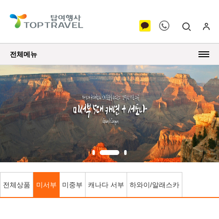
전체메뉴
전체상품
미서부
미중부
캐나다 서부
하와이/알래스카