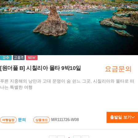
[원더풀 B] 시칠리아 몰타 9박10일
요금문의
푸른 지중해의 낭만과 고대 문명이 숨 쉰느 그곳, 시칠리아와 몰타로 떠
나는 특별한 여행
출발일 보기
문의
MR111726-W08
여행일정
상품코드