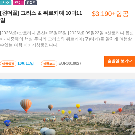
[원더풀] 그리스 & 튀르키예 10박11
$3,190+항공
일
[2026년]<산토리니 옵션> 05월05일 [2026년] 09월23일 <산토리니 옵션
> - 지중해의 핵심 두나라 그리스와 튀르키예(구)터키)를 알차게 여행할
수있는 여행 패키지상품입니다.
출발일 보기
10박11일
EUR0010027
여행일정
상품코드