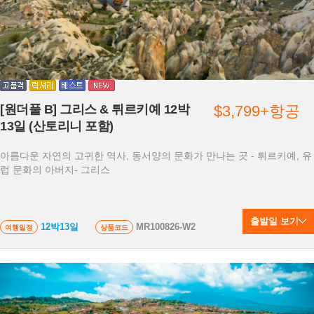
[원더풀 B] 그리스 & 튀르키예 12박
$3,799+항공
13일 (산토리니 포함)
아름다운 자연의 고귀한 역사, 동서양의 문화가 만나는 곳 - 튀르키예, 유
럽 문화의 아버지- 그리스
출발일 보기
12박13일
MR100826-W2
여행일정
상품코드