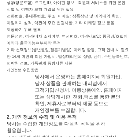
(
영문포함
),
로그인
ID,
아이핀 정보
:
회원제
서비스를
위한
본인
성명
식별
및
여행자 보험 가입을 위해
필요
전화번호
,
휴대폰번호
,
주소
,
이메일
:
상품상담
및
예약내역
확인
,
마일리지
실적
,
약관의
주요
변경사항
,
기타
마케팅
정보
등을
제공하기
위해
필요
영문성명
,
여권
/
비자
소지여부
,
여권번호
,
여권만료일
:
항공권
/
호텔의
예약과
출국가능여부파악
목적
기타
선택정보
(
생년월일
,
결혼기념일
):
마케팅
활동
,
고객
안내
시
필요
만
14
세
미만의
회원
가입시
:
법정대리인의
성명
,
관계
,
주민등록번호
,
연락처
정보
,
가족관계
증빙서류
사본
수집방법
개인정보
당사에서
운영하는
홈페이지
회원가입
,
에
당사
상품을
판매하는
대리점에서
고객가입신청서
,
여행상품예약
,
홈페이지
또는
상담게시판
,
전화
,
팩스를
통한
본인
확인
,
제휴사로부터의
제공
등으로
개인정보를
수집합니다
.
2.
개인
정보의
수집
및
이용
목적
당사는
수집한
개인정보를
다음의
목적을
위해
활용합니다
.