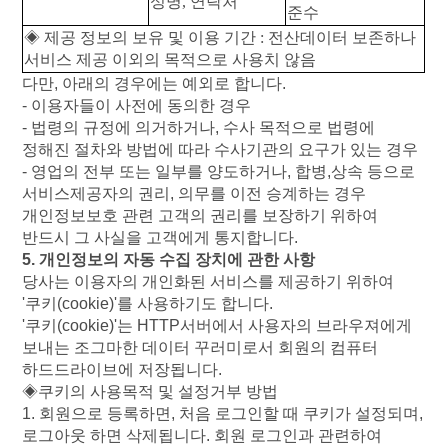
성명
,
연락처
준수
◈
제공
정보의
보유
및
이용
기간
:
전산데이터
보존하나
서비스
제공
이외의
목적으로
사용치
않음
다만
,
아래의
경우에는
예외로
합니다
.
-
이용자들이
사전에
동의한
경우
-
법령의
규정에
의거하거나
,
수사
목적으로
법령에
정해진
절차와
방법에
따라
수사기관의
요구가
있는
경우
-
영업의
전부
또는
일부를
양도하거나
,
합병
,
상속
등으로
서비스제공자의
권리
,
의무를
이전
승계하는
경우
개인정보보호
관련
고객의
권리를
보장하기
위하여
반드시
그
사실을
고객에게
통지합니다
.
5.
개인정보의
자동
수집
장치에
관한
사항
당사는
이용자의
개인화된
서비스를
제공하기
위하여
'
쿠키
(cookie)'
를
사용하기도
합니다
.
'
쿠키
(cookie)'
는
HTTP
서버에서
사용자의
브라우져에게
보내는
조그마한
데이터
꾸러미로서
회원의
컴퓨터
하드드라이브에
저장됩니다
.
◈쿠키의
사용목적
및
설정거부
방법
1.
회원으로
등록하면
,
처음
로그인할
때
쿠키가
설정되며
,
로그아웃
하면
삭제됩니다
.
회원
로그인과
관련하여