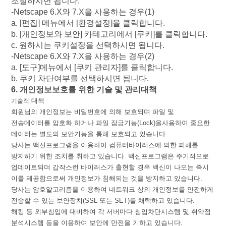
조절하시면
됩니다
.
-Netscape 6.X
와
7.X
을
사용하는
경우
(1)
a. [
편집
]
메뉴에서
[
환경설정
]
을
클릭합니다
.
b. [
개인정보와
보안
]
카테고리에서
[
쿠키
]
를
클릭합니다
.
c.
원하시는
쿠키설정을
선택하시면
됩니다
.
-Netscape 6.X
와
7.X
을
사용하는
경우
(2)
a. [
도구
]
메뉴에서
[
쿠키
관리자
]
를
클릭합니다
.
b.
쿠키
차단여부를
선택하시면
됩니다
.
6.
개인정보보호를
위한
기술
및
관리대책
대책
기술적
회원님의
개인정보는
비밀번호에
의해
보호되며
파일
및
전송데이터를
암호화
하거나
파일
잠금기능
(Lock)
을사용하여
중요한
데이터는
별도의
보안기능을
통해
보호되고
있습니다
.
당사는
백신프로그램을
이용하여
컴퓨터바이러스에
의한
피해를
방지하기
위한
조치를
취하고
있습니다
.
백신프로그램은
주기적으로
업데이트되며
갑작스런
바이러스가
출현할
경우
백신이
나오는
즉시
이를
제공함으로써
개인정보가
침해되는
것을
방지하고
있습니다
.
당사는
암호알고리즘을
이용하여
네트워크
상의
개인정보를
안전하게
전송할
수
있는
보안장치
(SSL
또는
SET)
를
채택하고
있습니다
.
해킹
등
외부침입에
대비하여
각
서버마다
침입차단시스템
및
취약점
분석시스템
등을
이용하여
보안에
만전을
기하고
있습니다
.