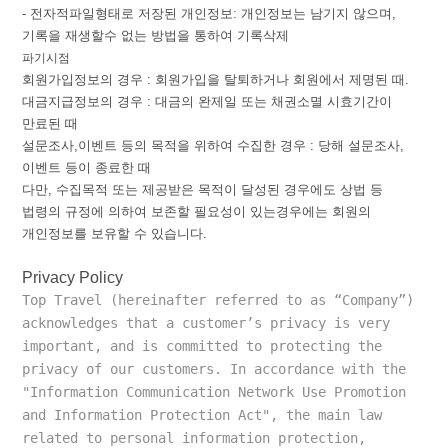
-
전자적파일형태로
저장된
개인정보
:
개인정보는
남기지
않으며
,
기록을
재생할수
없는
방법을
통하여
기록삭제
파기시점
회원가입정보의
경우
:
회원가입을
탈퇴하거나
회원에서
제명된
때
.
대금지급정보의
경우
:
대금의
완제일
또는
채권소멸
시효기간이
만료된
때
설문조사
,
이벤트
등의
목적을
위하여
수집한
경우
:
당해
설문조사
,
이벤트
등이
종료한
때
다만
,
수집목적
또는
제공받은
목적이
달성된
경우에도
상법
등
법령의
규정에
의하여
보존할
필요성이
있는경우에는
회원의
개인정보를
보유할
수
있습니다
.
Privacy Policy
Top Travel (hereinafter referred to as “Company”) 
acknowledges that a customer’s privacy is very 
important, and is committed to protecting the 
privacy of our customers. In accordance with the 
"Information Communication Network Use Promotion 
and Information Protection Act", the main law 
related to personal information protection, 