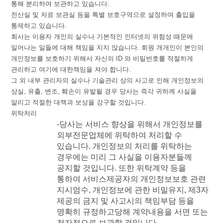
통해
분리하여
보관하고
있습니다
.
전산실
및
자료
보관실
등을
특별
보호구역으로
설정하여
출입을
통제하고
있습니다
.
회사는
이용자
개인의
실수나
기본적인
인터넷의
위험성
때문에
일어나는
일들에
대해
책임을
지지
않습니다
.
회원
개개인이
본인의
개인정보를
보호하기
위해서
자신의
ID
와
비밀번호를
적절하게
관리하고
여기에
대한책임을
져야
합니다
.
그
외
내부
관리자의
실수나
기술관리
상의
사고로
인해
개인정보의
상실
,
유출
,
변조
,
훼손이
유발될
경우
당사는
즉각
귀하께
사실을
알리고
적절한
대책과
보상을
강구할
것입니다
.
위탁처리
-
당사는
서비스
향상을
위해서
개인정보를
외부전문업체에
위탁하여
처리할
수
있습니다
.
개인정보의
처리를
위탁하는
경우에는
미리
그
사실을
이용자분들께
공지할
것입니다
.
또한
위탁계약
등을
통하여
서비스제공자의
개인정보보호
관련
지시엄수
,
개인정보에
관한
비밀유지
,
제
3
자
제공의
금지
및
사고시의
책임부담
등을
명확히
규정하고당해
계약내용을
서면
또는
전자적으로
보관할
것입니다
.