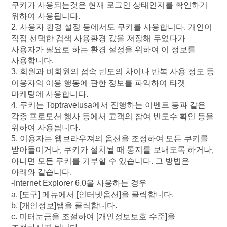
쿠키가
사용되는것은
현재
로그인
상태인지를
확인하기
위하여
사용됩니다
.
2.
사용자
환경
설정
등에서도
쿠키를
사용합니다
.
개인이
직접
선택한
검색
사용환경
값을
저장해
두었다가
사용자가
필요로
하는
환경
설정을
위하여
이
정보를
사용합니다
.
3.
회원과
비회원의
접속
빈도의
차이나
반복
사용
정도
등
이용자의
이용
행동에
관한
정보를
파악하여
타겟
마케팅에
사용합니다
.
4.
쿠키는
Toptravelusa
에서
진행하는
이벤트
등과
같은
각종
프로모션
행사
등에서
고객의
참여
빈도수
확인
등을
위하여
사용됩니다
.
5.
이용자는
웹브라우져의
옵션을
조정하여
모든
쿠키를
받아들이거나
,
쿠키가
설치될
때
통지를
보내도록
하거나
,
아니면
모든 쿠키를
거부할
수
있습니다
.
그
방법은
아래와
같습니다
.
-Internet Explorer 6.0
을
사용하는
경우
a. [
도구
]
메뉴에서
[
인터넷옵션
]
을
클릭합니다
.
b. [
개인정보
]
탭을
클릭합니다
.
c.
미터눈금을
조절하여
[
개인정보보호
수준
]
을