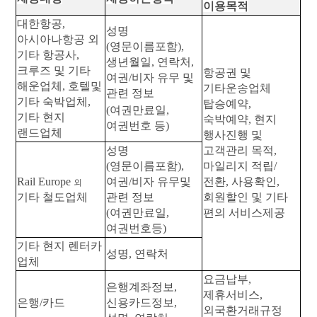
이용목적
대한항공
,
성명
아시아나항공
외
(
영문이름포함
),
기타
항공사
,
생년월일
,
연락처
,
크루즈
및
기타
항공권
및
여권
/
비자
유무
및
해운업체
,
호텔및
기타운송업체
관련
정보
기타
숙박업체
,
탑승예약
,
(
여권만료일
,
기타
현지
숙박예약
,
현지
여권번호
등
)
랜드업체
행사진행
및
성명
고객관리
목적
,
(
영문이름포함
),
마일리지
적립
/
Rail Europe
여권
/
비자
유무및
전환
,
사용확인
,
외
기타
철도업체
관련
정보
회원할인
및
기타
(
여권만료일
,
편의
서비스제공
여권번호등
)
기타
현지
렌터카
성명
,
연락처
업체
요금납부
,
은행계좌정보
,
제휴서비스
,
은행
/
카드
신용카드정보
,
외국환거래규정