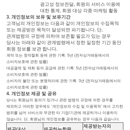
광고성
정보전달
,
회원의
서비스
이용에
대한
통계
,
회원
대상
각종
마케팅
활동
3.
개인정보의
보유
및
보유기간
고객님의
개인정보는
다음과
같이
개인정보의
수집목적
또는
제공받은
목적이
달성되면
파기됩니다
.
단
,
관계법령의
규정에
의하여
보존할
필요가
있는
경우
당사는
아래와
같이
관계법령에서
정한
일정한
기간
동안
회원
정보를
보관
합니다
.
계약
또는
청약철회
등에
관한
기록
: 5
년
(
전자상거래등에서의
소비자보호에
관한
법률
)
대금결제
및
재화
등의
공급에
관한
기록
: 5
년
(
전자상거래등에서의
소비자보호에
관한
법률
)
소비자의
불만
또는
분쟁처리에
관한
기록
: 3
년
(
전자상거래등에서의
소비자보호에
관한
법률
)
4.
개인정보
제공
및
공유
회원님의
동의가
있거나
관련
법령의
규정에
의한
경우를
당사는
제외하고
어떠한
경우에도
‘
개인정보의
수집
및
이용목적
’
에서
고지한
범위를
넘어
서비스와
무관한
타
기업
/
기관에
제공하거나
이용하지
않습니다
.
단
,
회원님의
개인정보를
공유하는
경우
다음과
같습니다
.
제공받는자의
제공대상
제공하는항목