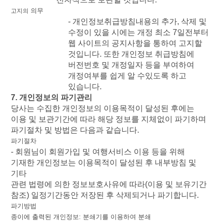
의무
고지의
-
개인정보취급방침내용의
추가
,
삭제
및
수정이
있을
시에는
개정
최소
7
일전부터
웹
사이트의
공지사항을
통하여
고지할
것입니다
.
또한
개인정보
취급방침에
버전번호
및
개정일자
등을
부여하여
개정여부를
쉽게
알
수있도록
하고
있습니다
.
7.
개인정보의
파기관리
당사는
수집한
개인정보의
이용목적이
달성된
후에는
이용
및
보관기간에
따라
해당
정보를
지체없이
파기하며
파기절차
및
방법은
다음과
같습니다
.
파기절차
-
회원님이
회원가입
및
여행서비스
이용
등을
위해
기재한
개인정보는
이용목적이
달성된
후
내부방침
및
기타
관련
법령에
의한
정보보호사유에
따라
(
이용
및
보유기간
참조
)
일정기간동안
저장된
후
삭제되거나
파기합니다
.
파기방법
종이에
출력된
개인정보
:
분쇄기를
이용하여
분쇄