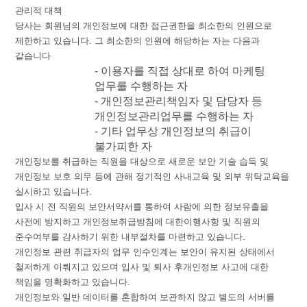
관리적
대책
당사는
회원님의
개인정보에
대한
접근권한을
최소한의
인원으로
제한하고
있습니다
.
그
최소한의
인원에
해당하는
자는
다음과
같습니다
-
이용자를
직접
상대로
하여
마케팅
업무를
수행하는
자
-
개인정보관리책임자
및
담당자
등
개인정보관리업무를
수행하는
자
-
기타
업무상
개인정보의
취급이
불가피한
자
개인정보를
취급하는
직원을
대상으로
새로운
보안
기술
습득
및
개인정보
보호
의무
등에
관해
정기적인
사내교육
및
외부
위탁교육을
실시하고
있습니다
.
입사 시
전
직원의
보안서약서를
통하여
사람에
의한
정보유출을
사전에
방지하고
개인정보취급방침에
대한이행사항
및
직원의
준수여부를
감사하기
위한
내부절차를
마련하고
있습니다
.
개인정보
관련
취급자의
업무
인수인계는
보안이
유지된
상태에서
철저하게
이뤄지고
있으며
입사
및
퇴사
후개인정보
사고에
대한
책임을
명확화하고
있습니다
.
개인정보와
일반
데이터를
혼합하여
보관하지
않고
별도의
서버를