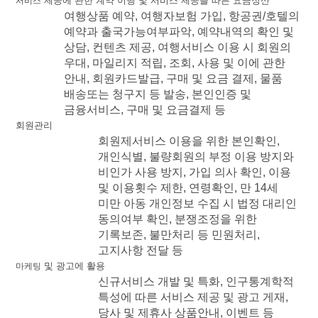
제공에
관한
계약
이행
및
서비스
제공을
따른
요금정산
서비스
여행상품
예약
,
여행자보험
가입
,
항공권
/
호텔의
예약과
출국가능여부파악
,
예약내역의
확인
및
상담
,
컨텐츠
제공
,
여행서비스
이용
시
회원의
우대
,
마일리지
적립
,
조회
,
사용
및
이에
관한
안내
,
회원카드발급
,
구매
및
요금
결제
,
물품
배송또는
청구지
등
발송
,
본인인증
및
금융서비스
,
구매
및
요금결제
등
회원관리
회원제서비스
이용을
위한
본인확인
,
개인식별
,
불량회원의
부정
이용
방지와
비인가
사용
방지
,
가입
의사
확인
,
이용
및
이용횟수
제한
,
연령확인
,
만
14
세
미만
아동
개인정보
수집
시
법정
대리인
동의여부
확인
,
분쟁조정을
위한
기록보존
,
불만처리
등
민원처리
,
고지사항
전달
등
및
광고에
활용
마케팅
신규서비스
개발
및
특화
,
인구통계학적
특성에
따른
서비스
제공
및
광고
게재
,
당사
및
제휴사
상품안내
,
이벤트
등