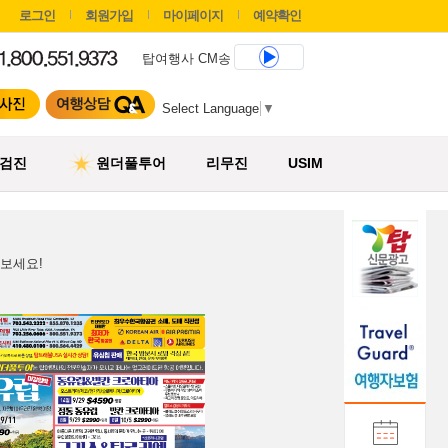
로그인
회원가입
마이페이지
예약확인
탑여행사 CM송
Select Language
▼
검진
원더풀투어
리무진
USIM
보세요!