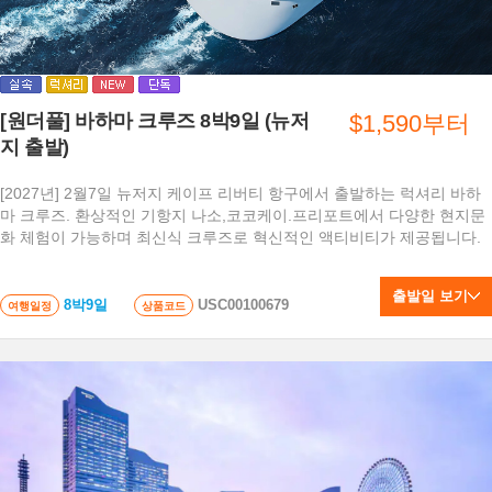
[원더풀] 바하마 크루즈 8박9일 (뉴저
$1,590부터
지 출발)
[2027년] 2월7일 뉴저지 케이프 리버티 항구에서 출발하는 럭셔리 바하
마 크루즈. 환상적인 기항지 나소,코코케이.프리포트에서 다양한 현지문
화 체험이 가능하며 최신식 크루즈로 혁신적인 액티비티가 제공됩니다.
출발일 보기
8박9일
USC00100679
여행일정
상품코드