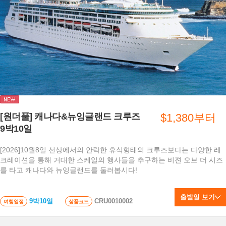
[원더풀] 캐나다&뉴잉글랜드 크루즈
$1,380부터
9박10일
[2026]10월8일 선상에서의 안락한 휴식형태의 크루즈보다는 다양한 레
크레이션을 통해 거대한 스케일의 행사들을 추구하는 비젼 오브 더 시즈
를 타고 캐나다와 뉴잉글랜드를 둘러봅시다!
출발일 보기
9박10일
CRU0010002
여행일정
상품코드