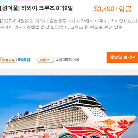
[원더풀] 하와이 크루즈 8박9일
$3,490+항공
[2027년] 4월24일 하와이 호놀룰루에서 시작해서 마우이, 빅아일랜드,카
우아이 까지~ 호텔을 옮길 필요없이, 크루즈 한 번으로 완전 일주
출발일 보기
8박9일
USC0010068
여행일정
상품코드