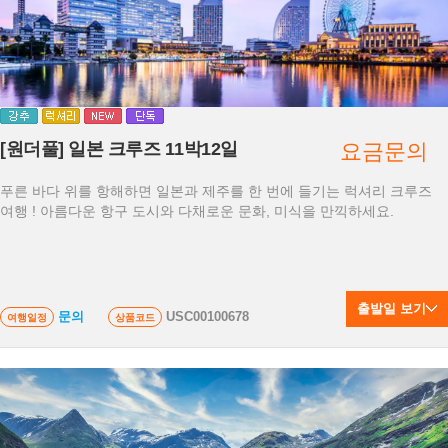
[원더풀] 일본 크루즈 11박12일
요금문의
푸른 바다 위를 항해하면 일본과 제주를 한 번에 들기는 럭셔리 크루즈
여행 ! 아름다운 항구 도시와 다채로운 문화, 미식을 만끽하세요.
출발일 보기
문의
USC00100678
여행일정
상품코드