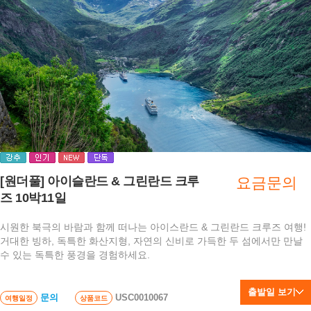
[원더풀] 아이슬란드 & 그린란드 크루
요금문의
즈 10박11일
시원한 북극의 바람과 함께 떠나는 아이스란드 & 그린란드 크루즈 여행!
거대한 빙하, 독특한 화산지형, 자연의 신비로 가득한 두 섬에서만 만날
수 있는 독특한 풍경을 경험하세요.
출발일 보기
문의
USC0010067
여행일정
상품코드