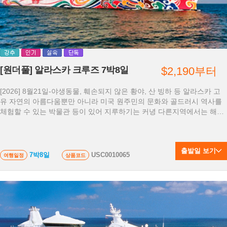
[원더풀] 알라스카 크루즈 7박8일
$2,190부터
[2026] 8월21일-야생동물, 훼손되지 않은 황야, 산 빙하 등 알라스카 고
유 자연의 아름다움뿐만 아니라 미국 원주민의 문화와 골드러시 역사를
체험할 수 있는 박물관 등이 있어 지루하기는 커녕 다른지역에서는 해보
지 못한 멋진 경험을 하게 될것입니다.
출발일 보기
7박8일
USC0010065
여행일정
상품코드