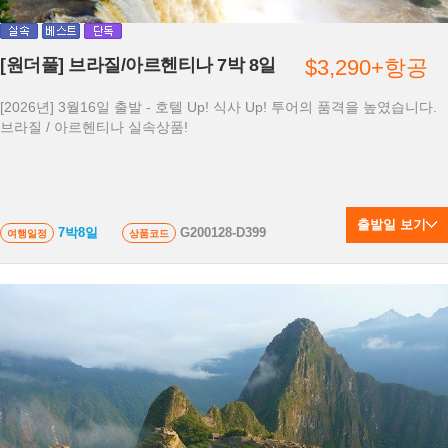
[원더풀] 브라질/아르헨티나 7박 8일
$3,290+항공
[2026년] 3월16일 출발 - 호텔 Up! 식사 Up! 투어의 품격을 높였습니다.
브라질 / 아르헨티나 실속상품!
출발일 보기
7박8일
G200128-D399
여행일정
상품코드