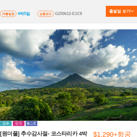
출발일 보기
4박5일
G250612-E1C8
여행일정
상품코드
[원더풀] 추수감사절- 코스타리카 4박
$1,290+항공