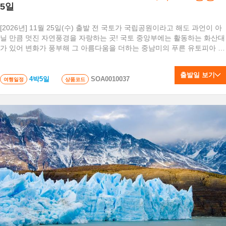
5일
[2026년] 11월 25일(수) 출발 전 국토가 국립공원이라고 해도 과언이 아
닐 만큼 멋진 자연풍경을 자랑하는 곳! 국토 중앙부에는 활동하는 화산대
가 있어 변화가 풍부해 그 아름다움을 더하는 중남미의 푸른 유토피아 코
스타리카로 생태관광으로 떠나보세요!!
출발일 보기
4박5일
SOA0010037
여행일정
상품코드