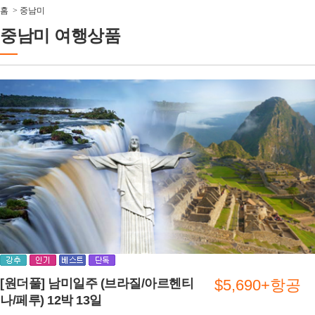
홈
>
중남미
중남미 여행상품
[원더풀] 남미일주 (브라질/아르헨티
$5,690+항공
나/페루) 12박 13일