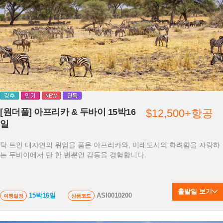
[원더풀] 아프리카 & 두바이 15박16
$12,500+항공
일
탁 트인 대자연의 위엄을 품은 아프리카와, 미래도시의 화려함을 자랑하
는 두바이에서 단 한 번뿐인 감동을 경험합니다.
출발일 보기
15박16일
ASI0010200
여행일정
상품코드