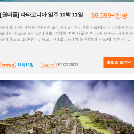
[원더풀] 파타고니아 일주 10박 11일
$9,599+항공
남극과 가장 가까운 ‘지구의 끝’ 파타고니아. 여행자들에게 지상낙원이라
불리는 땅으로 파타고니아를 경험한 여행자들은 천국과 우주가 공존하는
곳이라고도 표현한다. 동굴과 터널 ,대리석 등 빙하와 파도에 깎여서 형
성된 자연 경관, 대자연의 아름다움과 신비스러움을 만끽하는 투어
출발일 보기
11박12일
PTG112023
여행일정
상품코드