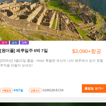
[원더풀] 페루일주 6박 7일
$3,090+항공
[2026년] 3월22일 출발 - Hola! 특별한 유산의 나라 페루에서 잊지 못할
추억을 만들어 보세요!
출발일 보기
6박7일
G200128-EC54
여행일정
상품코드