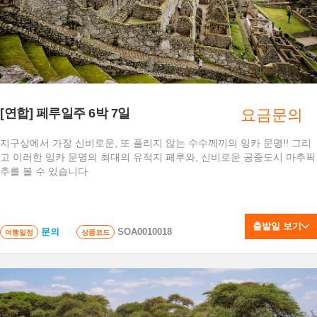
[연합] 페루일주 6박 7일
요금문의
지구상에서 가장 신비로운, 또 풀리지 않는 수수께끼의 잉카 문명!! 그리
고 이러한 잉카 문명의 최대의 유적지 페루와, 신비로운 공중도시 마추픽
추를 볼 수 있습니다
출발일 보기
문의
SOA0010018
여행일정
상품코드