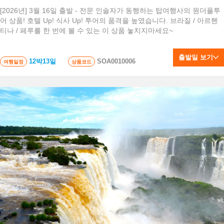
[2026년] 3월 16일 출발 - 전문 인솔자가 동행하는 탑여행사의 원더풀투
어 상품! 호텔 Up! 식사 Up! 투어의 품격을 높였습니다. 브라질 / 아르헨
티나 / 페루를 한 번에 볼 수 있는 이 상품 놓치지마세요~
출발일 보기
12박13일
SOA0010006
여행일정
상품코드