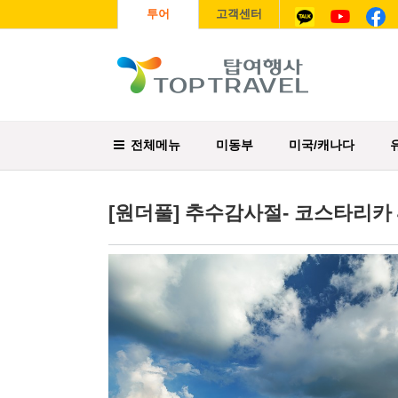
투어
고객센터
전체메뉴
미동부
미국/캐나다
[원더풀] 추수감사절- 코스타리카 