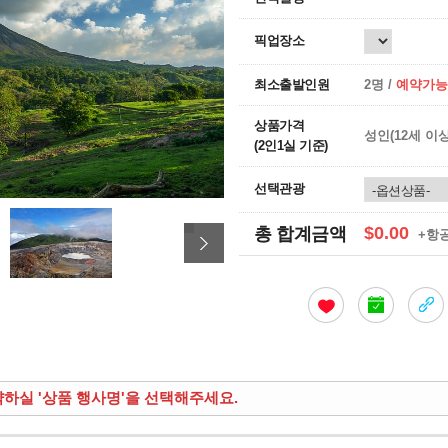
픽업장소
최소출발인원
2명 /
예약가능
상품가격
성인(12세 이
(2인1실 기준)
선택관광
$0.00
총 합계금액
+항
약하실 '상품 행사명'을 선택해주세요.