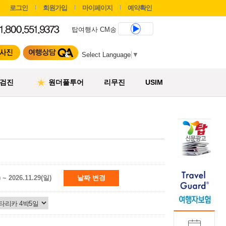
로그인
회원가입
마이페이지
예약확인
탑여행사 CM송
Select Language
▼
검진
원더풀투어
리무진
USIM
) ~ 2026.11.29(일)
날짜 변경