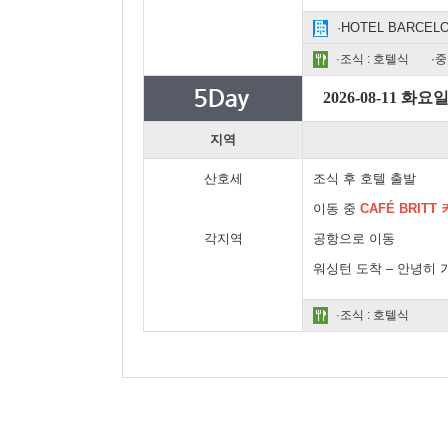
·HOTEL BARCEL
·조식 : 호텔식
·중
2026-08-11 화요
지역
산호세
조식 후 호텔 출발
이동 중
CAFÉ BRIT
각지역
공항으로 이동
워싱턴 도착 – 안녕히
·조식 : 호텔식