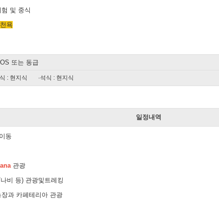
험 및 중식
온천욕
AGOS 또는 동급
식 : 현지식
·석식 : 현지식
일
일정내역
 이동
uana
관광
/나비 등) 관광및트레킹
농장과 카페테리아 관광