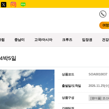
유럽
중남미
고국/아시아
크루즈
입장권
건강
4박5일
상품코드
SOA0010037
출발일/도착일
2026.11.25(수
상품구성
간략일정