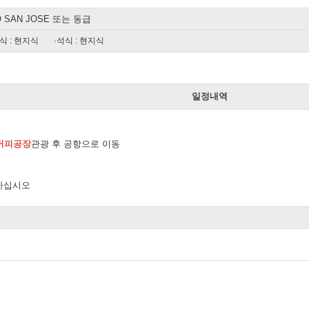
O SAN JOSE 또는 동급
식 : 현지식
·석식 : 현지식
일
일정내역
T 커피공장
관광 후 공항으로 이동
 가십시오