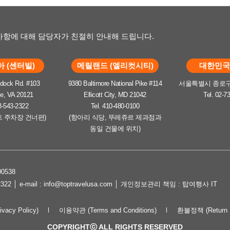
항에 대해 담당자가 친절히 안내해 드립니다.
 (센터빌)
메릴랜드 (엘리컷시티)
대한민국 
dock Rd. #103
9380 Baltimore National Pike #114
서울특별시 종로구 
le, VA 20121
Ellicott City, MD 21042
Tel. 02-7
3-543-2322
Tel. 410-480-0100
트 주차장 건너편)
(항아리 식당, 뚜레쥬르 제과점과
동일 건물에 위치)
0538
2322 │ e-mail : info@toptravelusa.com │ 개인정보관리 책임 : 탑여행사 IT
cy Policy)
이용약관 (Terms and Conditions)
환불정책 (Return P
COPYRIGHTⓒ ALL RIGHTS RESERVED