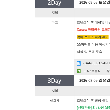
2026-08-08 토요
지역
하코
호텔조식 후 태평양 바
Carara 국립공원 트레
악어 보트 사파리 투어
(소형배를 이용 야생악
석식 및 호텔 투숙
· BARCELO SAN
·조식 : 호텔식
·중
2026-08-09 일요
지역
산호세
호텔조식 후 관광 출발
[선택관광] Zip라인 체험 