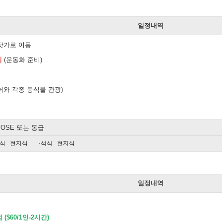
일
일정내역
닷가로 이동
킹
(운동화 준비)
어와 각종 동식물 관광)
 JOSE 또는 동급
식 : 현지식
·석식 : 현지식
일
일정내역
($60/1인-2시간)