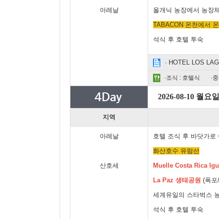
아레날
올개닉 농장에서 농장체
TABACON 온천에서 
석식 후 호텔 투숙
· HOTEL LOS L
·조식 : 호텔식
·중
2026-08-10 월요
지역
아레날
호텔 조식 후 바닷가로
화산호수 유람선
산호세
Muelle Costa Rica Ig
La Paz 생태공원
(폭포
세계유일의 스타벅스 
석식 후 호텔 투숙