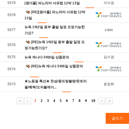
5579
이수경
[원더풀] 파노라마 서유럽 12박 13일
[RE][원더풀] 파노라마 서유럽 12박
5578
13일
뉴욕 1박2일 동부 출발 일정 조정가능한
5577
s.kim
가요?
[RE]뉴욕 1박2일 동부 출발 일정 조
5576
정가능한가요?
5575
김수경
뉴욕 캐나다 5박6일 상품문의
[RE]뉴욕 캐나다 5박6일 상품문의
5574
★노동절 특선★ 천섬/몽뜨랑블랑/몬트리
5573
윤정희
올/퀘벡/오저블케이...
1
2
3
4
5
6
7
8
9
10
글쓰기