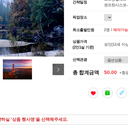
간략일정
샌프란시스코-
픽업장소
최소출발인원
2명 /
예약가능
상품가격
성인(12세 이
(2인1실 기준)
선택관광
$0.00
총 합계금액
+항
약하실 '상품 행사명'을 선택해주세요.