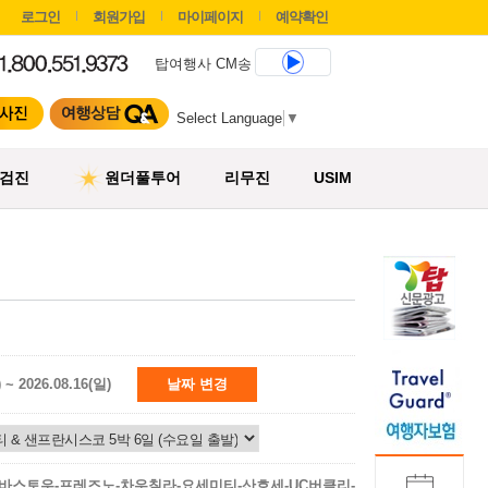
로그인
회원가입
마이페이지
예약확인
탑여행사 CM송
Select Language
▼
검진
원더풀투어
리무진
USIM
) ~ 2026.08.16(일)
날짜 변경
바스토우-프레즈노-차우칠라-요세미티-산호세-UC버클리-