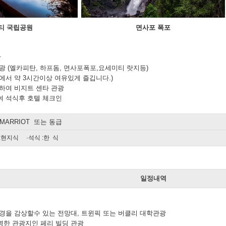
티 국립공원
면사포 폭포
발
광 (엘카피탄, 하프돔, 면사포폭포,요세미티 랏지등)
서 약 3시간이상 여유있게 즐깁니다.)
하여 비지트 센타 관광
 석식후 호텔 체크인
 MARRIOT 또는 동급
 :현지식 ·석식 :한 식
일
일정내역
경을 감상할수 있는 전망대, 트윈픽 또는 버클리 대학관광
한 관광지인 페리 빌딩 관광