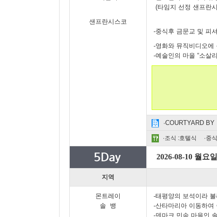
(타임지 선정 샌프란시
샌프란시스코
-중식후 금문교 및 피
-영화와 뮤직비디오에 등장하는
-예술인의 마을 “소살리
·COURTYARD BY
·조식 :호텔식 ·중식
2026-08-10 월요
지역
몬트레이
-태평양의 보석이라 불리
솔 뱅
-산타마리아 이동하여
-덴마크 민속 마을인 