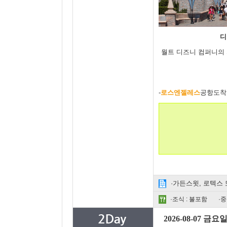
디
월트 디즈니 컴퍼니의
-
로스엔젤레스
공항도착
·가든스윗, 로텍스 
·조식 : 불포함
·중
2026-08-07 금요