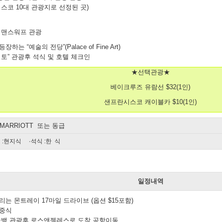
스코 10대 관광지로 선정된 곳)
셔맨스워프 관광
 “예술의 전당”(Palace of Fine Art)
토” 관광후 석식 및 호텔 체크인
★선택관광★
베이크루즈 유람선 $32
(1인)
샌프란시스코 캐이블카 $10
(1인)
 MARRIOTT 또는 동급
 :현지식 ·석식 :한 식
일
일정내역
는 몬트레이 17마일 드라이브 (옵션 $15포함)
 중식
솔뱅 관광후 로스앤젤레스로 도착 공항이동