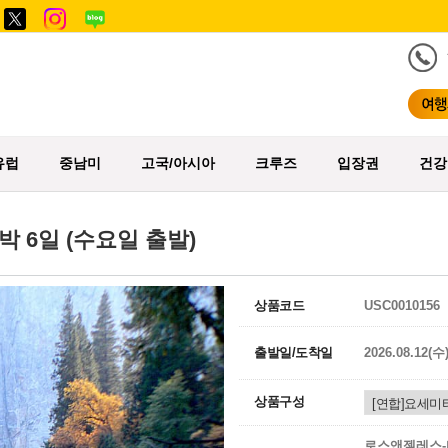
유럽
중남미
고국/아시아
크루즈
입장권
건강
박 6일 (수요일 출발)
상품코드
USC0010156
출발일/도착일
2026.08.12(수
상품구성
로스앤젤레스-