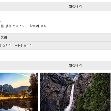
일정내역
식
를 경유 프레즈노 도착하여 석식
는 동급
 :현지식 ·석식 :중국식
일
일정내역