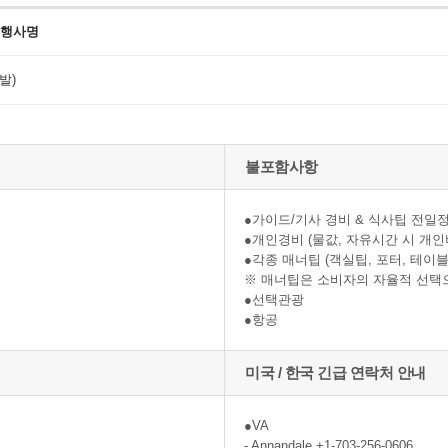
 행사명
발)
불포함사항
●가이드/기사 경비 & 식사팁 전일정 공
●개인경비 (물값, 자유시간 시 개인
●각종 매너팁 (객실팁, 포터, 테이블
※ 매너팁은 소비자의 자율적 선택
●선택관광
●항공
미국 / 한국 긴급 연락처 안내
●VA
- Annandale +1-703-256-0606