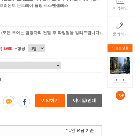
프리몬트-몬트레이-솔뱅-로스앤젤레스
예약확인
(모든 투어는 담당자의 컨펌 후 확정됨을 알려드립니다)
문의하기
오늘본상품
상)
$990
+항공
공
TOP
예약하기
이메일/인쇄
* 1인 요금 기준