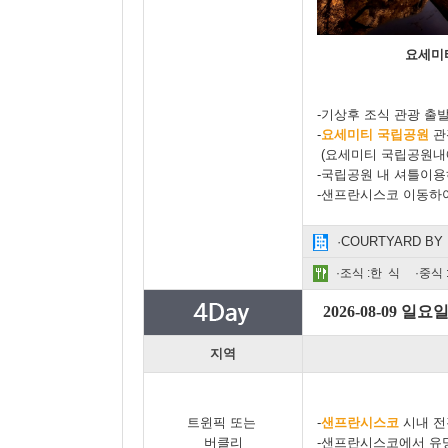
요세미
-기상후 조식 관광 출
-
요세미티 국립공원
관
(요세미티 국립공원내에
-국립공원 내 셔틀이용
-샌프란시스코 이동하여
·COURTYARD BY
·조식 :한 식 ·중식
2026-08-09 일요
지역
트윈픽 또는
-
샌프란시스코
시내 전
버클리
-샌프란시스코에서 유명