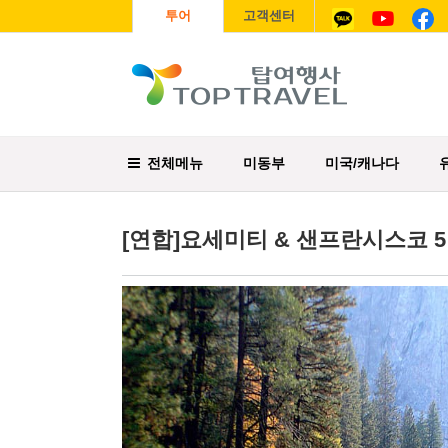
투어
고객센터
전체메뉴
미동부
미국/캐나다
[연합]요세미티 & 샌프란시스코 5