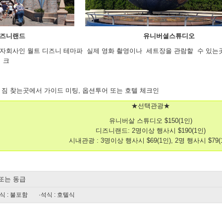
즈니랜드
유니버셜스튜디오
 자회사인 월트 디즈니 테마파
실제 영화 촬영이나 세트장을 관람할 수 있는
크
 짐 찾는곳에서 가이드 미팅, 옵션투어 또는 호텔 체크인
★선택관광★
유니버살 스튜디오 $150(1인)
디즈니랜드: 2명이상 행사시 $190(1인)
시내관광 : 3명이상 행사시 $69(1인), 2명 행사시 $79(
또는 동급
식 : 불포함
·석식 : 호텔식
일