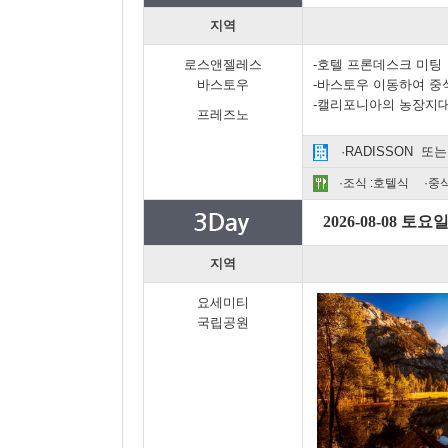
지역
로스앤젤레스
-호텔 프론데스크 미팅
바스토우
-바스토우 이동하여 중
-캘리포니아의 농장지대
프레즈노
·RADISSON 또
·조식 :호텔식 ·중식
2026-08-08 토요
지역
요세미티
국립공원