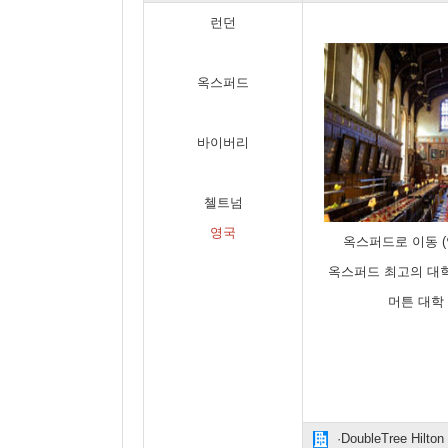
런던
옥스퍼드
바이버리
첼트넘
영국
옥스퍼드로 이동 (약
옥스퍼드 최고의 대학
머튼 대학
·DoubleTree Hilton