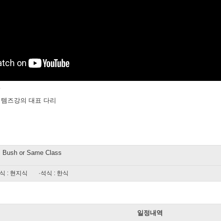
실
물 템즈강의 대표 다리
s Bush or Same Class
식 : 현지식
·석식 : 한식
일
일정내역