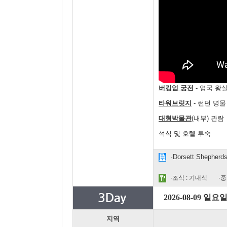
버킹엄 궁전
- 영국 왕
타워브릿지
- 런던 명
대형박물관
(내부) 관람
석식 및 호텔 투숙
·Dorsett Shepherd
·조식 : 기내식
·중
2026-08-09 일요
지역