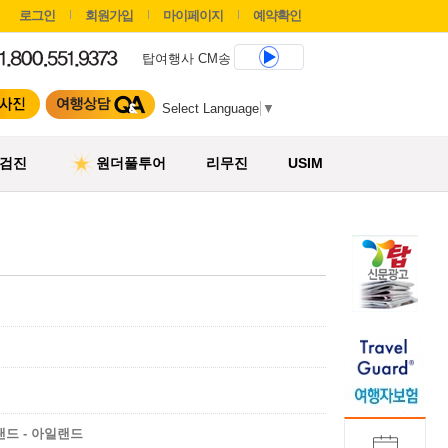
로그인
회원가입
마이페이지
예약확인
탑여행사 CM송
Select Language
▼
검진
원더풀투어
리무진
USIM
랜드 - 아일랜드