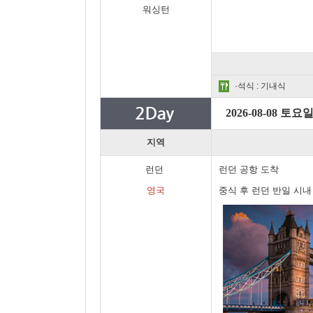
워싱턴
·석식 : 기내식
2026-08-08 토요
지역
런던
런던 공항 도착
영국
중식 후 런던 반일 시내