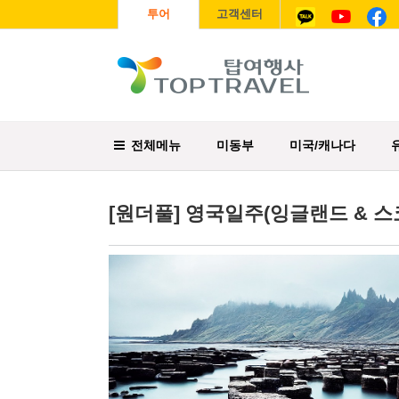
투어
고객센터
전체메뉴
미동부
미국/캐나다
[원더풀] 영국일주(잉글랜드 & 스코