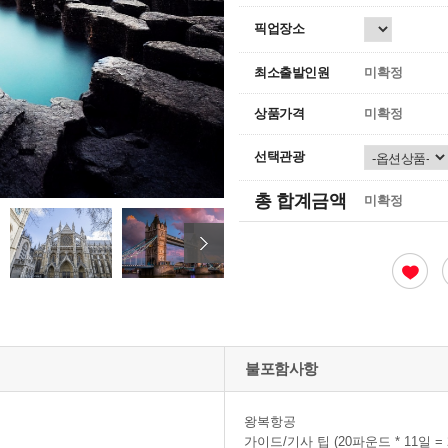
픽업장소
최소출발인원
미확정
상품가격
미확정
선택관광
총 합계금액
미확정
불포함사항
왕복항공
가이드/기사 팁 (20파운드 * 11일 = 