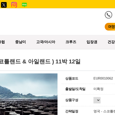
유럽
중남미
고국/아시아
크루즈
입장권
건강
틀랜드 & 아일랜드 ) 11박 12일
상품코드
EUR0010062
출발일/도착일
미확정
상품구성
간략일정
영국 - 스코틀