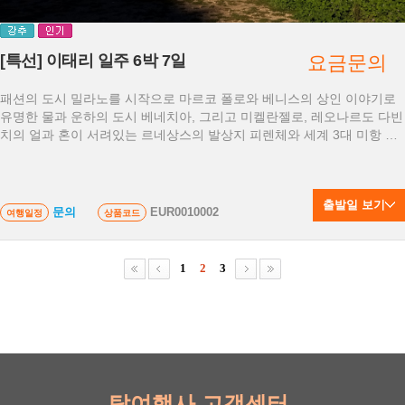
[특선] 이태리 일주 6박 7일
요금문의
패션의 도시 밀라노를 시작으로 마르코 폴로와 베니스의 상인 이야기로
유명한 물과 운하의 도시 베네치아, 그리고 미켈란젤로, 레오나르도 다빈
치의 얼과 혼이 서려있는 르네상스의 발상지 피렌체와 세계 3대 미항 중
의 하나인 나폴리 그리고 기원전 로마제국의 모습을 그대로 간직하고 있
는 비운의 도시 폼페이와 쏘렌토까지 이태리 6박7일은 여러분을 살아있
는 역사 박물관으로 안내해 드릴 것입니다.
출발일 보기
문의
EUR0010002
여행일정
상품코드
1
2
3
탑여행사 고객센터