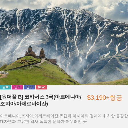
[원더풀 B] 코카서스 3국(아르메니아/
$3,190+항공
조지아/아제르바이잔)
아르메니아,조지아,아제르바이잔,유럽과 아시아의 경계예 위치한 웅장한
대자연과 고유한 역사,독특한 문화가 어우러진 곳