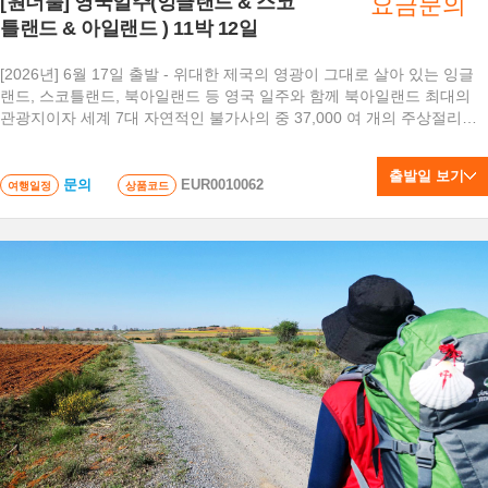
[원더풀] 영국일주(잉글랜드 & 스코
요금문의
틀랜드 & 아일랜드 ) 11박 12일
[2026년] 6월 17일 출발 - 위대한 제국의 영광이 그대로 살아 있는 잉글
랜드, 스코틀랜드, 북아일랜드 등 영국 일주와 함께 북아일랜드 최대의
관광지이자 세계 7대 자연적인 불가사의 중 37,000 여 개의 주상절리가
있는 신비한 곳 자이언트코즈웨이! 내셔널 지오그래픽에 소개된 아름다
운 해안도로 10곳 중 하나인 석회암 절벽 버렌마운틴! 아일랜드의 숨겨진
출발일 보기
성지 위클로우 및 빙하호수, 스코틀랜드의 애딘버러, 글래스고, 비틀즈
문의
EUR0010062
여행일정
상품코드
도시, 셰익스피어 생가 등등 정말 색다른 경험을 하실 수 있는 투어입니
다.