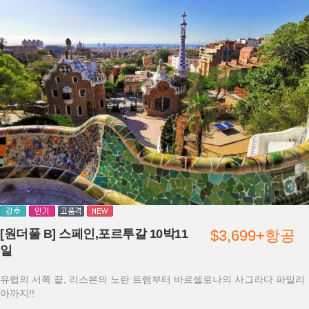
[원더풀 B] 스페인,포르투갈 10박11
$3,699+항공
일
유럽의 서쪽 끝, 리스본의 노란 트램부터 바르셀로나의 사그라다 파밀리
아까지!!