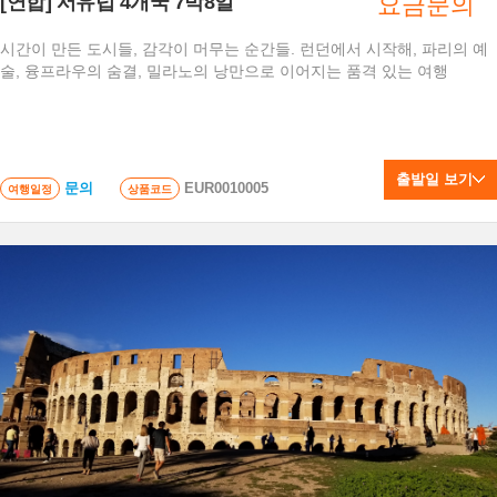
[연합] 서유럽 4개국 7박8일
요금문의
시간이 만든 도시들, 감각이 머무는 순간들. 런던에서 시작해, 파리의 예
술, 융프라우의 숨결, 밀라노의 낭만으로 이어지는 품격 있는 여행
출발일 보기
문의
EUR0010005
여행일정
상품코드