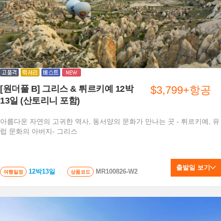
[원더풀 B] 그리스 & 튀르키예 12박
$3,799+항공
13일 (산토리니 포함)
아름다운 자연의 고귀한 역사, 동서양의 문화가 만나는 곳 - 튀르키예, 유
럽 문화의 아버지- 그리스
출발일 보기
12박13일
MR100826-W2
여행일정
상품코드