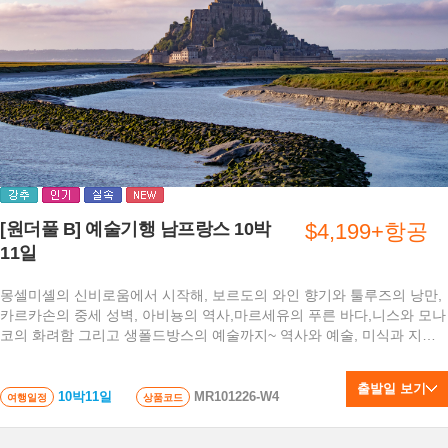
[원더풀 B] 예술기행 남프랑스 10박
$4,199+항공
11일
몽셀미셸의 신비로움에서 시작해, 보르도의 와인 향기와 툴루즈의 낭만,
카르카손의 중세 성벽, 아비뇽의 역사,마르세유의 푸른 바다,니스와 모나
코의 화려함 그리고 생폴드방스의 예술까지~ 역사와 예술, 미식과 지중
해의 낭만을 모두 담은 최고의 프랑스 여행!
출발일 보기
10박11일
MR101226-W4
여행일정
상품코드