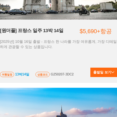
[원더풀] 프랑스 일주 13박 14일
$5,690+항공
[2025년] 10월 16일 출발 - 프랑스 한 나라를 가장 여유롭게, 가장 디테일
하게 관광할 수 있는 상품입니다.
출발일 보기
13박14일
G250207-3DC2
여행일정
상품코드