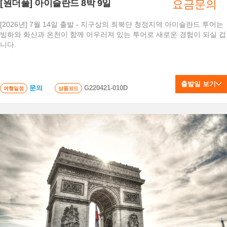
[원더풀] 아이슬란드 8박 9일
요금문의
[2026년] 7월 14일 출발 - 지구상의 최북단 청정지역 아이슬란드 투어는
빙하와 화산과 온천이 함께 어우러져 있는 투어로 새로운 경험이 되실 겁
니다.
출발일 보기
문의
G220421-010D
여행일정
상품코드