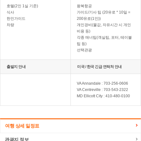
호텔(2인 1실 기준)
왕복항공
식사
가이드/기사 팁 (20유로 * 10일 =
한인가이드
200유로(1인))
차량
개인경비(물값, 자유시간 시 개인
비용 등)
각종 매너팁(객실팁, 포터, 테이블
팁 등)
선택관광
출발지 안내
미국 / 한국 긴급 연락처 안내
VA Annandale : 703-256-0606
VA Centreville : 703-543-2322
MD Ellicott City : 410-480-0100
여행 상세 일정표
관광지 정보