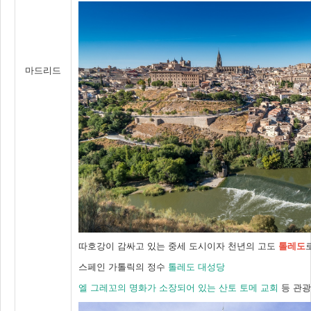
마드리드
따호강이 감싸고 있는 중세 도시이자 천년의 고도
톨레도
스페인 가톨릭의 정수
톨레도 대성당
엘 그레꼬의 명화가 소장되어 있는 산토 토메 교회
등 관광