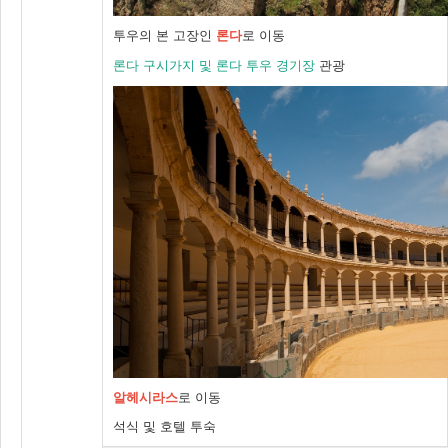
투우의 본 고장인
론다
로 이동
론다 구시가지 및 론다 투우 경기장
관광
알헤시라스
로 이동
석식 및 호텔 투숙