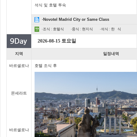
석식 및 호텔 투숙
·Novotel Madrid City or Same Class
·조식 : 호텔식
·중식 : 현지식
·석식 : 한 식
2026-08-15 토요일
지역
일정내역
바르셀로나
호텔 조식 후
몬세라트
바르셀로나