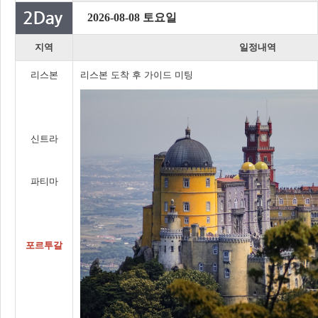
2026-08-08 토요일
지역
일정내역
리스본
리스본 도착 후 가이드 미팅
신트라
파티마
포르투갈