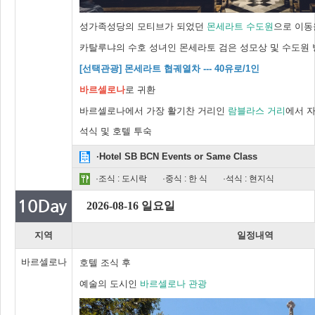
성가족성당의 모티브가 되었던
몬세라트 수도원
으로 이동
카탈루냐의 수호 성녀인 몬세라토 검은 성모상 및 수도원
[선택관광] 몬세라트 협궤열차 --- 40유로/1인
바르셀로나
로 귀환
바르셀로나에서 가장 활기찬 거리인
람블라스 거리
에서 
석식 및 호텔 투숙
·Hotel SB BCN Events or Same Class
·조식 : 도시락
·중식 : 한 식
·석식 : 현지식
2026-08-16 일요일
지역
일정내역
바르셀로나
호텔 조식 후
예술의 도시인
바르셀로나 관광