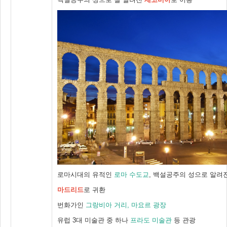
로마시대의 유적인
로마 수도교
, 백설공주의 성으로 알려
마드리드
로 귀환
번화가인
그랑비아 거리, 마요르 광장
유럽 3대 미술관 중 하나
프라도 미술관
등 관광