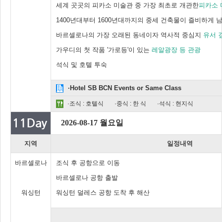
세계 곳곳의 피카소 미술관 중 가장 최초로 개관한
피카소 
1400년대부터 1600년대까지의 중세 건축물이 즐비하게 
바르셀로나의 가장 오래된 동네이자 역사적 중심지
유서 
가우디의 첫 작품 '가로등'이 있는
레알광장 등 관광
석식 및 호텔 투숙
·Hotel SB BCN Events or Same Class
·조식 : 호텔식
·중식 : 한 식
·석식 : 현지식
2026-08-17 월요일
지역
일정내역
바르셀로나
조식 후 공항으로 이동
바르셀로나 공항 출발
워싱턴
워싱턴 덜레스 공항 도착 후 해산