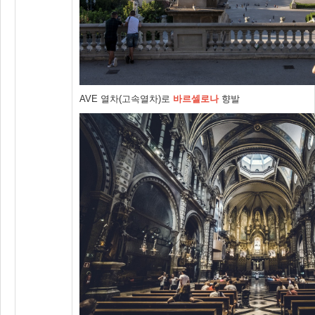
AVE 열차(고속열차)로
바르셀로나
향발