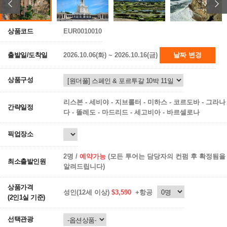
상품코드
EUR0010010
출발일/도착일
2026.10.06(화) ~ 2026.10.16(금)
날짜 변경
상품구성
리스본 - 세비야 - 지브롤터 - 미하스 - 코르도바 - 그라나
간략일정
다 - 똘레도 - 마드리드 - 세고비아 - 바르셀로나
픽업장소
2명 /
예약가능
(모든 투어는 담당자의 컨펌 후 확정됨을
최소출발인원
알려드립니다)
상품가격
성인(12세 이상)
$3,590
+항공
(2인1실 기준)
선택관광