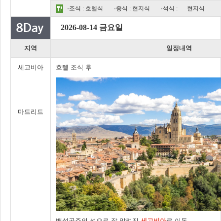
·조식 : 호텔식
·중식 : 현지식
·석식 :
현지식
2026-08-14 금요일
지역
일정내역
세고비아
호텔 조식 후
마드리드
백설공주의 성으로 잘 알려진
세고비아
로 이동