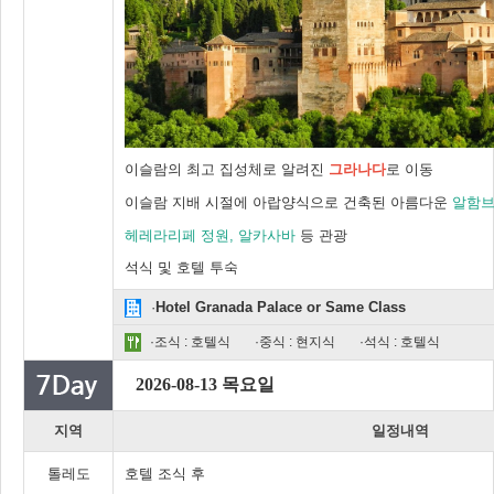
이슬람의 최고 집성체로 알려진
그라나다
로 이동
이슬람 지배 시절에 아랍양식으로 건축된 아름다운
알함브
헤레라리페 정원, 알카사바
등 관광
석식 및 호텔 투숙
·
Hotel Granada Palace or Same Class
·조식 : 호텔식
·중식 : 현지식
·석식 : 호텔식
2026-08-13 목요일
지역
일정내역
톨레도
호텔 조식 후