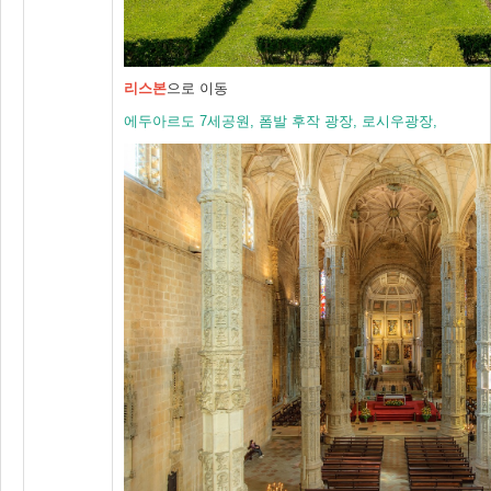
리스본
으로 이동
에두아르도 7세공원, 폼발 후작 광장, 로시우광장,