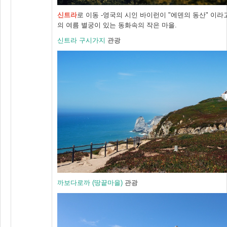
신트라
로 이동 -영국의 시인 바이런이 "에덴의 동산" 이
의 여름 별궁이 있는 동화속의 작은 마을.
신트라 구시가지
관광
까보다로까 (땅끝마을)
관광