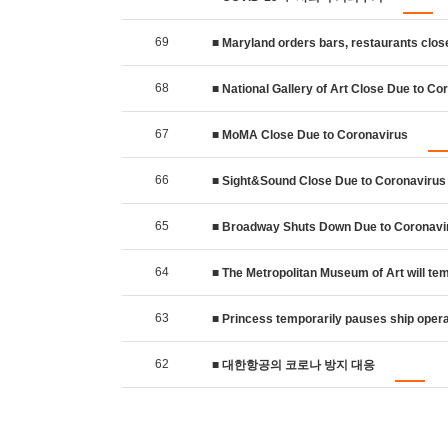
69
■ Maryland orders bars, restaurants clos
68
■ National Gallery of Art Close Due to Co
67
■ MoMA Close Due to Coronavirus
66
■ Sight&Sound Close Due to Coronavirus
65
■ Broadway Shuts Down Due to Coronavi
64
■ The Metropolitan Museum of Art will temp
63
■ Princess temporarily pauses ship operati
62
■ 대한항공의 코로나 방지 대응