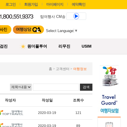
로그인
회원가입
마이페이지
예약확인
탑여행사 CM송
Select Language
▼
검진
원더풀투어
리무진
USIM
홈 > 고객센터 >
여행정보
작성자
작성일
조회수
2020-03-19
121
2020-03-19
89