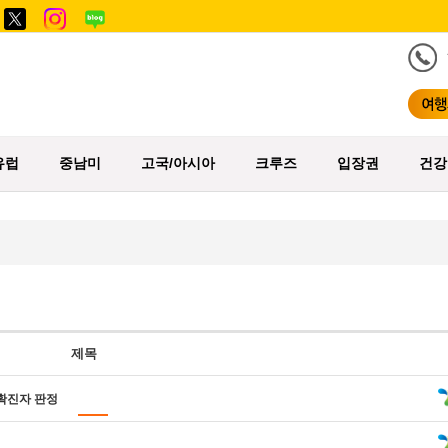
유럽
중남미
고국/아시아
크루즈
입장권
건강
제목
 확진자 판정