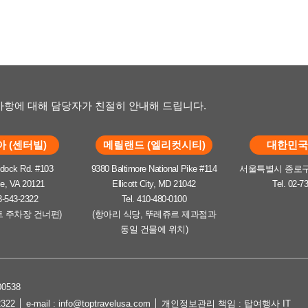
항에 대해 담당자가 친절히 안내해 드립니다.
 (센터빌)
메릴랜드 (엘리컷시티)
대한민국 
dock Rd. #103
9380 Baltimore National Pike #114
서울특별시 종로구 
le, VA 20121
Ellicott City, MD 21042
Tel. 02-7
3-543-2322
Tel. 410-480-0100
트 주차장 건너편)
(항아리 식당, 뚜레쥬르 제과점과
동일 건물에 위치)
0538
2322 │ e-mail : info@toptravelusa.com │ 개인정보관리 책임 : 탑여행사 IT