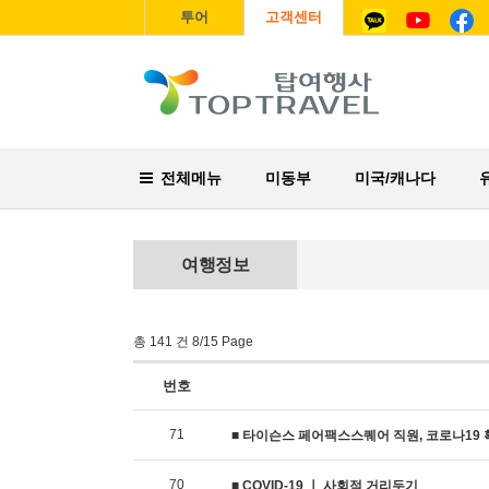
투어
고객센터
전체메뉴
미동부
미국/캐나다
여행정보
총 141 건 8/15 Page
번호
71
■ 타이슨스 페어팩스스퀘어 직원, 코로나19
70
■ COVID-19 ㅣ 사회적 거리두기