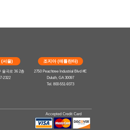
(서울)
조지아 (애틀란타)
율곡로 36 2층
2750 Peachtree Industrial Blvd #E
37-2322
Duluth, GA 30097
Tel. 800-551-9373
Accepted Credit Card