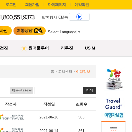
로그인
회원가입
마이페이지
예약확인
탑여행사 CM송
Select Language
▼
검진
원더풀투어
리무진
USIM
홈 > 고객센터 >
여행정보
작성자
작성일
조회수
2021-06-16
505
2021-06-14
361