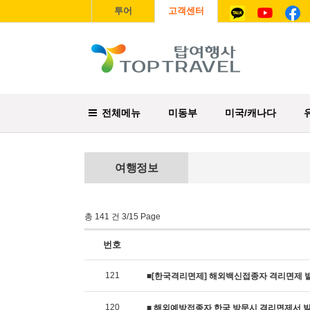
투어
고객센터
전체메뉴
미동부
미국/캐나다
여행정보
총 141 건 3/15 Page
번호
121
■[한국격리면제] 해외백신접종자 격리면제 
120
■ 해외예방접종자 한국 방문시 격리면제서 