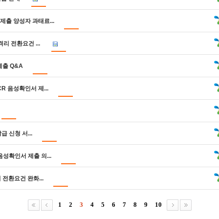
제출 양성자 과태료...
리 전환요건 ...
제출 Q&A
R 음성확인서 제...
 신청 서...
음성확인서 제출 의...
전환요건 완화...
1
2
3
4
5
6
7
8
9
10