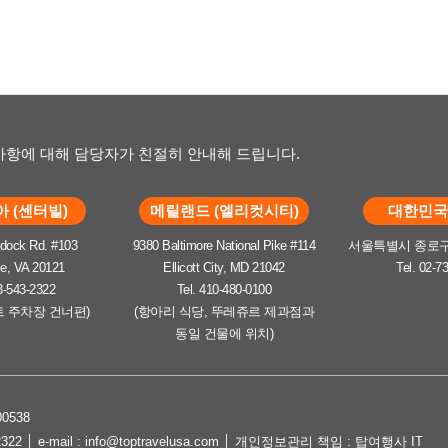
항에 대해 담당자가 친절히 안내해 드립니다.
 (센터빌)
메릴랜드 (엘리컷시티)
대한민국 
dock Rd. #103
9380 Baltimore National Pike #114
서울특별시 종로구 
le, VA 20121
Ellicott City, MD 21042
Tel. 02-7
3-543-2322
Tel. 410-480-0100
트 주차장 건너편)
(항아리 식당, 뚜레쥬르 제과점과
동일 건물에 위치)
0538
2322 │ e-mail : info@toptravelusa.com │ 개인정보관리 책임 : 탑여행사 IT