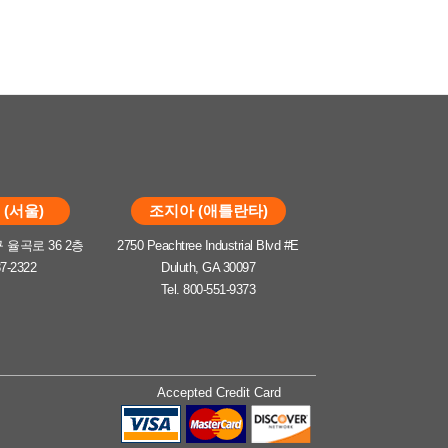
(서울)
조지아 (애틀란타)
율곡로 36 2층
2750 Peachtree Industrial Blvd #E
37-2322
Duluth, GA 30097
Tel. 800-551-9373
Accepted Credit Card