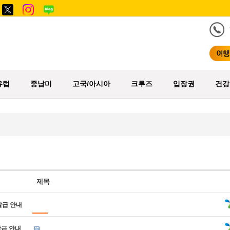
유럽
중남미
고국/아시아
크루즈
입장권
건강
제목
발급 안내
발급 안내