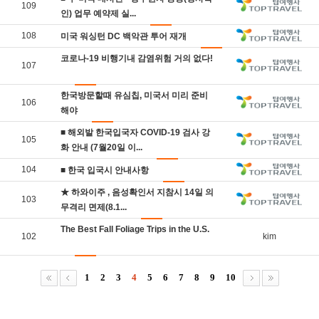
109
인) 업무 예약제 실...
108
미국 워싱턴 DC 백악관 투어 재개
코로나-19 비행기내 감염위험 거의 없다!
107
한국방문할때 유심칩, 미국서 미리 준비
106
해야
■ 해외발 한국입국자 COVID-19 검사 강
105
화 안내 (7월20일 이...
104
■ 한국 입국시 안내사항
★ 하와이주 , 음성확인서 지참시 14일 의
103
무격리 면제(8.1...
The Best Fall Foliage Trips in the U.S.
102
kim
1
2
3
4
5
6
7
8
9
10