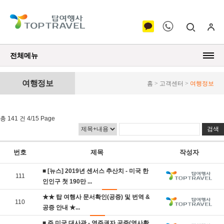
전체메뉴
여행정보
홈 > 고객센터 >
여행정보
총 141 건 4/15 Page
번호
제목
작성자
■ [뉴스] 2019년 센서스 추산치 - 미국 한
111
인인구 첫 190만 ...
★★ 탑 여행사 문서확인(공증) 및 번역 &
110
공증 안내 ★...
■ 주 미국 대사관 - 영주권자 공증(영사확