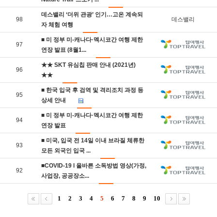
데스밸리 ‘더위 관광’ 인기…고온 계속되
98
데스밸리
자 체험 여행
■ 미 정부 미-캐나다·멕시코간 여행 제한
97
연장 발표 (8월1...
★★ SKT 유심칩 판매 안내 (2021년)
96
★★
■ 한국 입국 후 검역 및 격리조치 과정 등
95
상세 안내
■ 미 정부 미-캐나다·멕시코간 여행 제한
94
연장 발표
■ 미국, 입국 전 14일 이내 브라질 체류한
93
모든 외국인 입국 ...
■COVID-19 l 올바른 소독방법 영상(가정,
92
사업장, 공공장소...
1
2
3
4
5
6
7
8
9
10