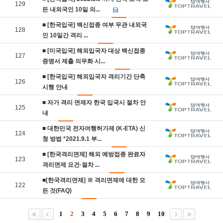
129
든 내외국인 10일 의...
■ [한국입국] 백신접종 여부 무관 내외국
128
인 10일간 격리 ...
■ [미국입국] 해외입국자 대상 백신접종
127
증명서 제출 의무화 시...
■ [한국입국] 해외입국자 격리기간 단축
126
시행 안내
■ 자가 격리 면제자 한국 입국시 절차 안
125
내
■ 대한민국 전자여행허가제 (K-ETA) 신
124
청 방법 *2021.9.1 부...
■ [한국격리면제] 해외 예방접종 완료자
123
격리면제 요건·절차 ...
■[한국격리면제] ※ 격리면제에 대한 모
122
든 것(FAQ)
1
2
3
4
5
6
7
8
9
10