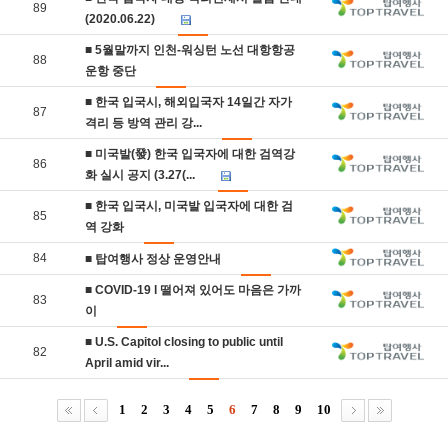
89
(2020.06.22)
■ 5월말까지 인천-워싱턴 노선 대항항공
88
운항 중단
■ 한국 입국시, 해외입국자 14일간 자가
87
격리 등 방역 관리 강...
■ 미국발(發) 한국 입국자에 대한 검역강
86
화 실시 공지 (3.27(...
■ 한국 입국시, 미국발 입국자에 대한 검
85
역 강화
84
■ 탑여행사 정상 운영안내
■ COVID-19 l 떨어져 있어도 마음은 가까
83
이
■ U.S. Capitol closing to public until
82
April amid vir...
1
2
3
4
5
6
7
8
9
10