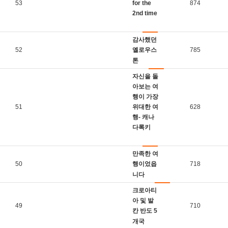
53
for the
874
2nd time
감사했던
52
옐로우스
785
톤
자신을 돌
아보는 여
행이 가장
51
위대한 여
628
행- 캐나
다록키
만족한 여
50
행이었읍
718
니다
크로아티
아 및 발
49
710
칸 반도 5
개국