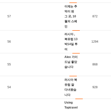
이제는 추
억이 된
57
그 곳, 10
872
월의 스페
인
러시아 ,
북유럽 13
56
1294
박14일 투
어
Alex 가이
드님 좋았
55
868
습니다
러시아 북
유럽 잘
54
928
다녀왔습
니다
Using
Toptravel