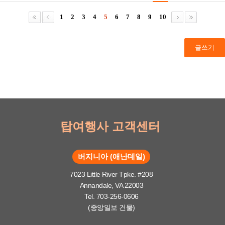
1
2
3
4
5
6
7
8
9
10
글쓰기
탑여행사 고객센터
버지니아 (애난데일)
7023 Little River Tpke. #208
Annandale, VA 22003
Tel. 703-256-0606
(중앙일보 건물)