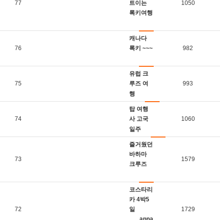
77
트이는
1050
록키여행
캐나다
76
록키 ~~~
982
유럽 크
75
루즈 여
993
행
탑 여행
74
사 고국
1060
일주
즐거웠던
바하마
73
1579
크루즈
코스타리
카 4박5
72
일
1729
___anna