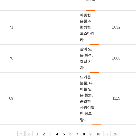
따뜻한
온천과
71
함께한
1632
코스타리
카
살아 있
는 화석,
70
1608
옛날 기
차
뜨거운
눈물, 나
이를 잊
은 환희,
69
1115
순결한
사랑이었
던 몽트
랑...
1
2
3
4
5
6
7
8
9
10