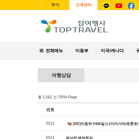
투어
고객센터
전체메뉴
미동부
미국/캐나다
여행상담
총 5,582 건 7/559 Page
번호
5522
[RE]미동부 5박6일 [나이아가라/토론토/
5521
워싱턴 예약문의