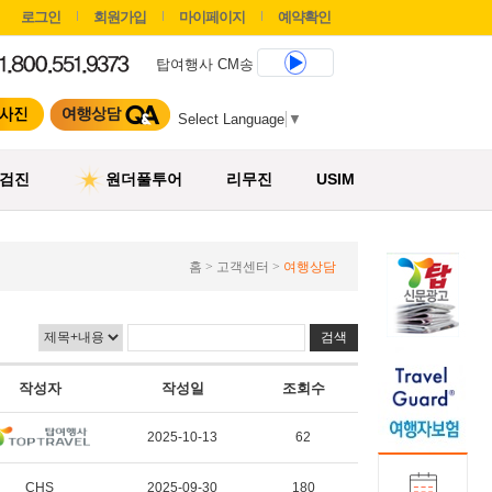
로그인
회원가입
마이페이지
예약확인
탑여행사 CM송
Select Language
▼
검진
원더풀투어
리무진
USIM
홈 > 고객센터 >
여행상담
작성자
작성일
조회수
2025-10-13
62
CHS
2025-09-30
180