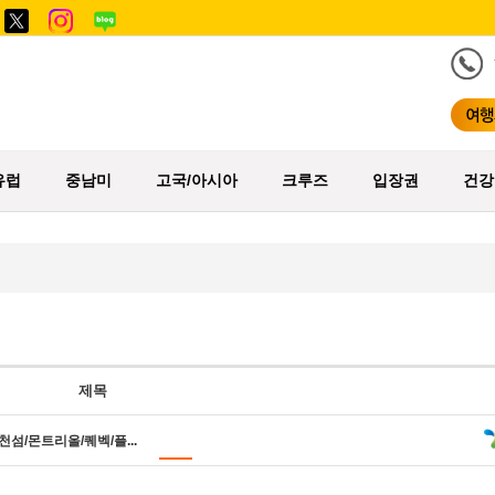
유럽
중남미
고국/아시아
크루즈
입장권
건강
제목
천섬/몬트리올/퀘벡/플...