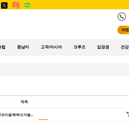
유럽
중남미
고국/아시아
크루즈
입장권
건강
제목
트리올/퀘벡/오저블...