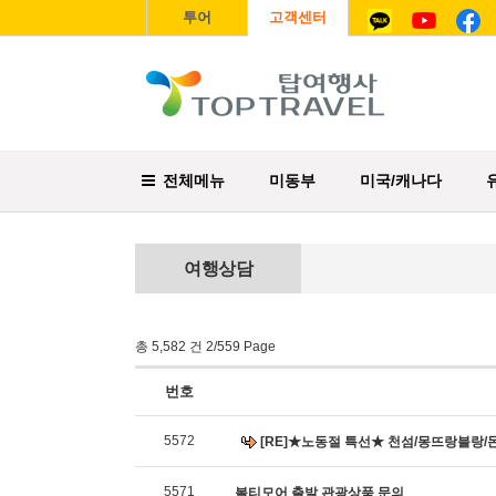
투어
고객센터
전체메뉴
미동부
미국/캐나다
여행상담
총 5,582 건 2/559 Page
번호
5572
[RE]★노동절 특선★ 천섬/몽뜨랑블랑/몬
5571
볼티모어 출발 관광상품 문의