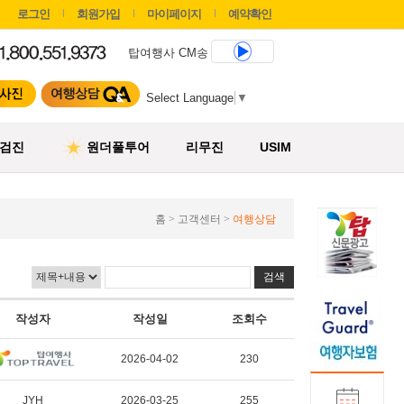
로그인
회원가입
마이페이지
예약확인
탑여행사 CM송
Select Language
▼
검진
원더풀투어
리무진
USIM
홈 > 고객센터 >
여행상담
작성자
작성일
조회수
2026-04-02
230
JYH
2026-03-25
255