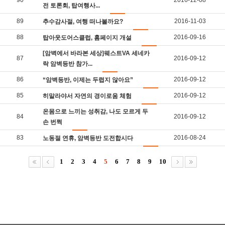
전 토론회, 탑여행사...
89
2016-11-03
추수감사절, 여행 떠나볼까요?
88
2016-09-16
탑아웃도어스클럽, 홈페이지 개설
[암벽에서 바라본 세상]웨스트VA 세네카
87
2016-09-12
락 암벽등반 참가...
86
2016-09-12
“암벽등반, 이제는 두렵지 않아요”
85
2016-09-12
히말라야서 자연의 경이로움 체험
온몸으로 느끼는 성취감, 나도 모르게 두
84
2016-09-12
손 번쩍
83
2016-08-24
노동절 연휴, 암벽등반 도전합시다
1
2
3
4
5
6
7
8
9
10