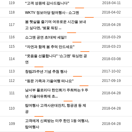
119
2018-04-11
“고객 성원에 감사드립니다”
118
2018-04-02
WKTV 정보마당 탑여행사 - 쇼그맨
봄 햇살을 즐기며 여유로운 시간을 보내
117
2018-04-28
고 싶다면, ‘벚꽃 워킹 ...
116
2018-03-29
쇼그맨 공연 초!대박 세일!!
115
2018-03-23
“자연과 함께 봄 추억 만드세요”
“웃음을 선물합니다” ‘쇼그맨’ 워싱턴 공
114
2018-03-08
연
113
2017-10-02
창립25주년 기념 추첨 행사
112
2017-09-19
“동문 가족과 가을여행 떠나요”
남서부 플로리다 한인회가 주최하는 9 주
111
2018-04-28
년 가을야유회에 초...
탑여행사 고객사은대잔치, 항공권 등 제
110
2018-04-28
공
고객에게 신뢰받는 미주 한인 1등 여행사,
109
2018-04-28
탑여행사