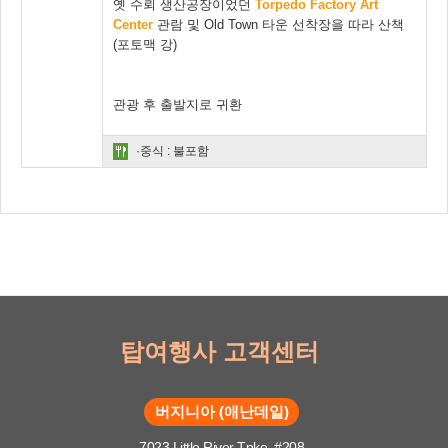
옛 수뢰 생산공장이었던
Torpedo Factory Art
Cente
r
관람 및 Old Town 타운 선착장을 따라 산책
(포토맥 강)
관광 후 출발지로 귀환
·중식 : 불포함
탑여행사 고객센터
버지니아 (애난데일)
7023 Little River Tpke. #208