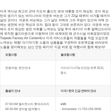
미국 역사상 최고의 군대 지도자 출신인 초대 대통령 조지 워싱턴. 조지 워싱
턴의 생가가 있는 버지니아의 마운트 버논은 그가 22살 때부터 서거할 때까지
살던 곳이다. 마운트 버논에는 그가 살던 저택과 그의 무덤이 있으며 저택 안
에는 생전에 쓰던 책상과 의자, 침대 등이 그대로 보존되어 있다. 마운트 버논
에서 조지 워싱턴 생전 자취를 느껴보는 당일 투어 패키지! 이후 알렉산드리아
에 위치한 올드타운으로 이동하여 1차 세계대전 때 군수시설 어뢰공장이었던
Torpedo Factory Art Center에서 미국 아티스트들의 작품들을 직접 오감으로
느껴보는 체험! 아기자기한 소품과 상품들을 구경하며 포토맥강을 바라보며
노을을 맞이해보는 심신 안정 패키지! 지금 바로 탑 여행사와 함께 해보자!
포함사항
불포함사항
전용차량, 한인안내
가이드/기사Tip (1인당 하루 $15),
중식
출발지 안내
미국 / 한국 긴급 연락처 안내
07:00 AM 엘리컷시티 롯데프라자
●
VA
08:30 AM 센터빌 탑여행사
- Annandale +1-703-256-0606