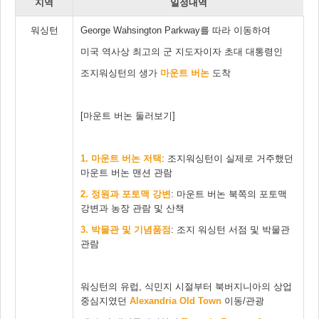
지역
일정내역
워싱턴
George Wahsington Parkway를 따라 이동하여
미국 역사상 최고의 군 지도자이자 초대 대통령인
조지워싱턴의 생가
마운트 버논
도착
[마운트 버논 둘러보기]
1.
마운트 버논 저택
: 조지워싱턴이 실제로 거주했던
마운트 버논 맨션 관람
2.
정원과 포토맥 강변
: 마운트 버논 북쪽의 포토맥
강변과 농장 관람 및 산책
3. 박물관 및 기념품점
: 조지 워싱턴 서점 및 박물관
관람
워싱턴의 유럽, 식민지 시절부터 북버지니아의 상업
중심지였던
Alexandria Old Town
이동/관광