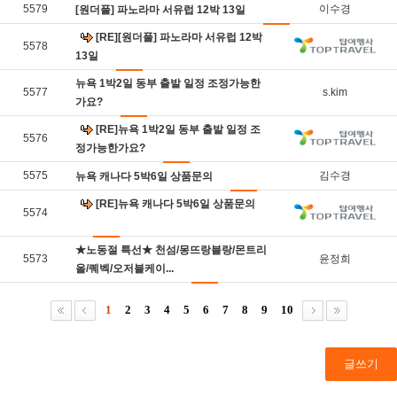
5579
이수경
[원더풀] 파노라마 서유럽 12박 13일
[RE][원더풀] 파노라마 서유럽 12박
5578
13일
뉴욕 1박2일 동부 출발 일정 조정가능한
5577
s.kim
가요?
[RE]뉴욕 1박2일 동부 출발 일정 조
5576
정가능한가요?
5575
김수경
뉴욕 캐나다 5박6일 상품문의
[RE]뉴욕 캐나다 5박6일 상품문의
5574
★노동절 특선★ 천섬/몽뜨랑블랑/몬트리
5573
윤정희
올/퀘벡/오저블케이...
1
2
3
4
5
6
7
8
9
10
글쓰기