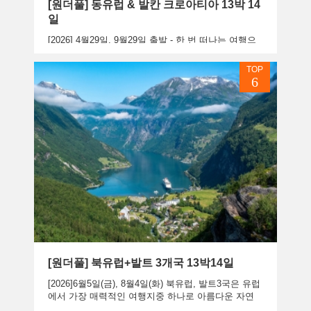
[원더풀] 동유럽 & 발칸 크로아티아 13박 14
일
[2026] 4월29일, 9월29일 출발 - 한 번 떠나는 여행으
로 많은 나라를 여행할 수 있는 기회! 유네스코 세계문
화유산으로 지정된 중세 동화 마을 체스키크롬로프,
TOP
달마시...
6
상품보기
[원더풀] 북유럽+발트 3개국 13박14일
[2026]6월5일(금), 8월4일(화) 북유럽, 발트3국은 유럽
에서 가장 매력적인 여행지중 하나로 아름다운 자연
경관과 풍부한 역사적 유산을 자랑하는곳으로 잊지못