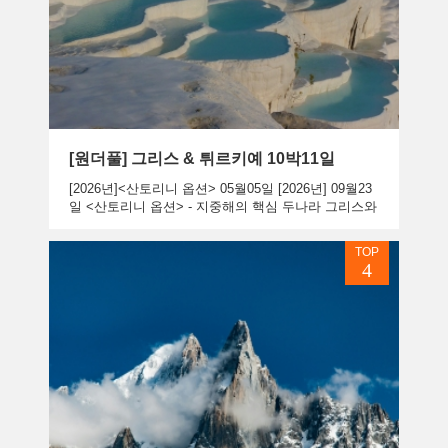
[원더풀] 그리스 & 튀르키예 10박11일
[2026년]<산토리니 옵션> 05월05일 [2026년] 09월23
일 <산토리니 옵션> - 지중해의 핵심 두나라 그리스와
튀르키예(구)터키)를 알차게 여행할수있는 여행 ...
TOP
4
상품보기