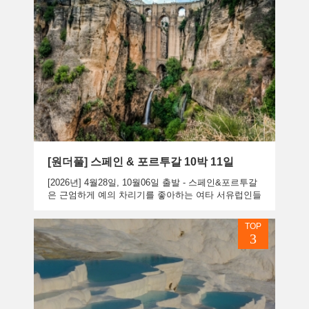
[원더풀] 스페인 & 포르투갈 10박 11일
[2026년] 4월28일, 10월06일 출발 - 스페인&포르투갈
은 근엄하게 예의 차리기를 좋아하는 여타 서유럽인들
과는 달리 개방적이고 호탕하면서도 정열적인 색깔을
갖고 있...
TOP
3
상품보기