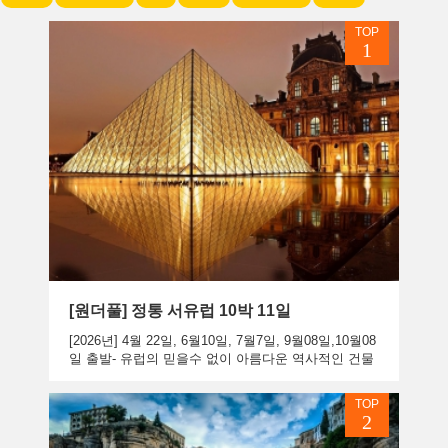
TOP
1
[원더풀] 정통 서유럽 10박 11일
[2026년] 4월 22일, 6월10일, 7월7일, 9월08일,10월08
일 출발- 유럽의 믿을수 없이 아름다운 역사적인 건물
들과 함께 유명한 도시인 런던, 파리, 로마, 베니스 등
서유...
TOP
2
상품보기