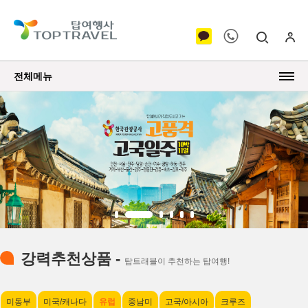
전체메뉴
강력추천상품 -
탑트래블이 추천하는 탑여행!
미동부
미국/캐나다
유럽
중남미
고국/아시아
크루즈