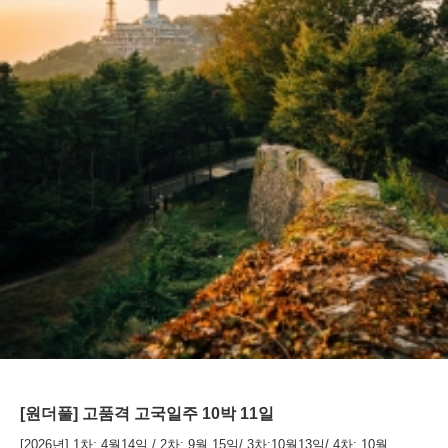
[원더풀] 고품격 고국일주 10박 11일
[2026년] 1차: 4월14일 / 2차: 9월 15일/ 3차:10월13일/ 4차: 10월