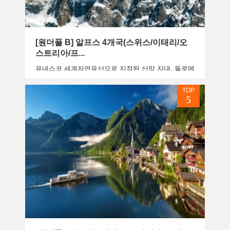
[원더풀 B] 알프스 4개국(스위스/이태리/오
스트리아/프...
유네스코 세계자연유산으로 지정된 산악 지대, 돌로메
테를 대표하는 전망 명소, 스위스를 대표하는 고급 휴
양도시, 빙하와 설산이 어우러진 절경을 베르니나...
TOP
5
상품보기