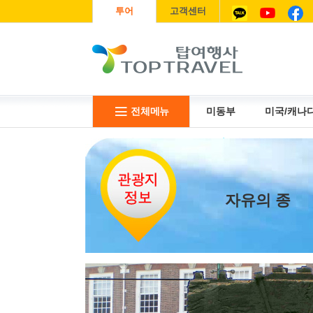
투어
고객센터
전체메뉴
미동부
미국/캐나
리무진
USIM
항공권
자유의 종