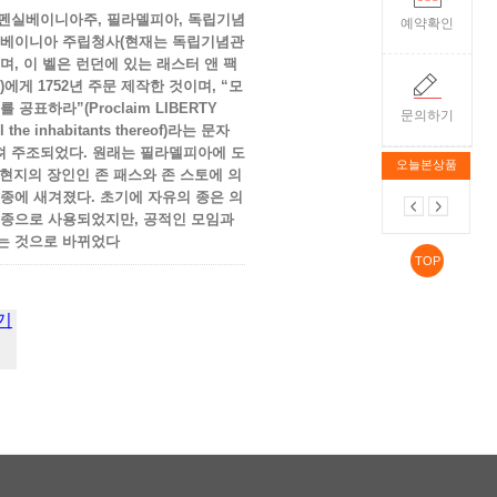
 미국, 펜실베이니아주, 필라델피아, 독립기념
예약확인
실베이니아 주립청사(현재는 독립기념관
며, 이 벨은 런던에 있는 래스터 앤 팩
에게 1752년 주문 제작한 것이며, “모
공표하라”(Proclaim LIBERTY
문의하기
all the inhabitants thereof)라는 문자
새겨져 주조되었다. 원래는 필라델피아에 도
오늘본상품
 현지의 장인인 존 패스와 존 스토에 의
종에 새겨졌다. 초기에 자유의 종은 의
 종으로 사용되었지만, 공적인 모임과
는 것으로 바뀌었다
TOP
기