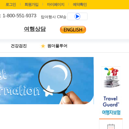
로그인
회원가입
마이페이지
예약확인
 : 1-800-551-9373
탑여행사 CM송
여행상담
건강검진
원더풀투어