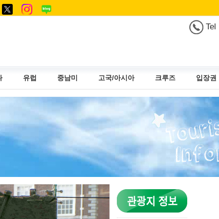
Tel
다
유럽
중남미
고국/아시아
크루즈
입장권