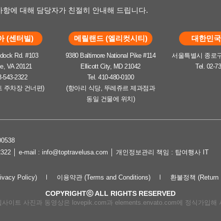
항에 대해 담당자가 친절히 안내해 드립니다.
 (센터빌)
메릴랜드 (엘리컷시티)
대한민국 
dock Rd. #103
9380 Baltimore National Pike #114
서울특별시 종로구 
le, VA 20121
Ellicott City, MD 21042
Tel. 02-7
3-543-2322
Tel. 410-480-0100
트 주차장 건너편)
(항아리 식당, 뚜레쥬르 제과점과
동일 건물에 위치)
0538
2322 │ e-mail : info@toptravelusa.com │ 개인정보관리 책임 : 탑여행사 IT
cy Policy)
이용약관 (Terms and Conditions)
환불정책 (Return P
COPYRIGHTⓒ ALL RIGHTS RESERVED
이트 사진과 동영상은 lovepik.com과 elements.envato.com에 정식가입