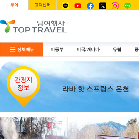
투어
고객센터
전체메뉴
미동부
미국/캐나다
유럽
중
리무진
USIM
항공권
라바 핫 스프링스 온천