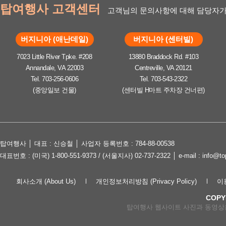
탑여행사 고객센터
고객님의 문의사항에 대해 담당자가
버지니아 (애난데일)
버지니아 (센터빌)
7023 Little River Tpke. #208
13880 Braddock Rd. #103
Annandale, VA 22003
Centreville, VA 20121
Tel. 703-256-0606
Tel. 703-543-2322
(중앙일보 건물)
(센터빌 H마트 주차장 건너편)
탑여행사 │ 대표 : 신승철 │ 사업자 등록번호 : 784-88-00538
대표번호 : (미국) 1-800-551-9373 / (서울지사) 02-737-2322 │ e-mail : in
회사소개 (About Us)
개인정보처리방침 (Privacy Policy)
이용
COPY
탑여행사 웹사이트 사진과 동영상은 lov