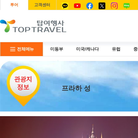
투어
고객센터
전체메뉴
미동부
미국/캐나다
유럽
중
리무진
USIM
항공권
프라하 성