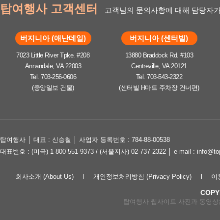
탑여행사 고객센터
고객님의 문의사항에 대해 담당자가
버지니아 (애난데일)
버지니아 (센터빌)
7023 Little River Tpke. #208
13880 Braddock Rd. #103
Annandale, VA 22003
Centreville, VA 20121
Tel. 703-256-0606
Tel. 703-543-2322
(중앙일보 건물)
(센터빌 H마트 주차장 건너편)
탑여행사 │ 대표 : 신승철 │ 사업자 등록번호 : 784-88-00538
대표번호 : (미국) 1-800-551-9373 / (서울지사) 02-737-2322 │ e-mail : in
회사소개 (About Us)
개인정보처리방침 (Privacy Policy)
이용
COPY
탑여행사 웹사이트 사진과 동영상은 lov