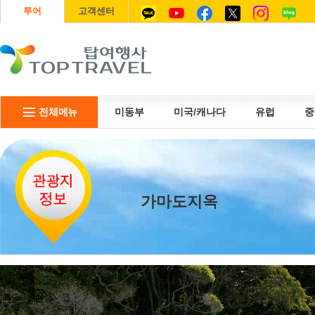
투어
고객센터
전체메뉴
미동부
미국/캐나다
유럽
중
리무진
USIM
항공권
가마도지옥