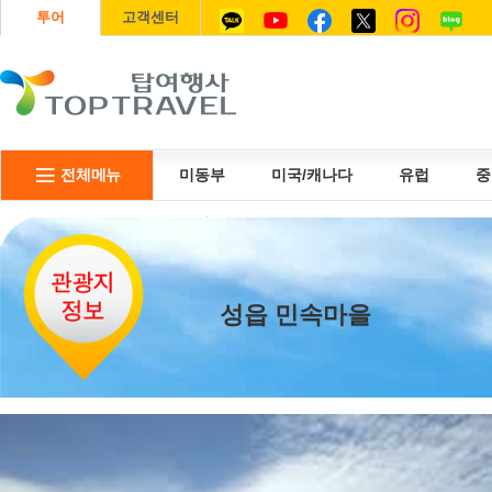
투어
고객센터
전체메뉴
미동부
미국/캐나다
유럽
중
리무진
USIM
항공권
성읍 민속마을