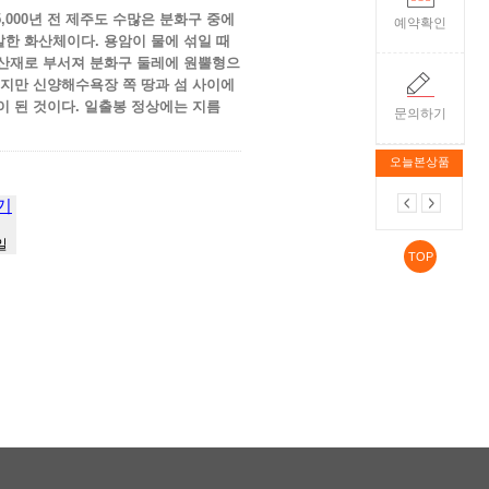
5,000년 전 제주도 수많은 분화구 중에
예약확인
한 화산체이다. 용암이 물에 섞일 때
산재로 부서져 분화구 둘레에 원뿔형으
었지만 신양해수욕장 쪽 땅과 섬 사이에
이 된 것이다. 일출봉 정상에는 지름
문의하기
오늘본상품
기
일
TOP