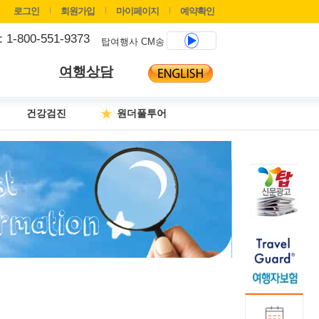
로그인
회원가입
마이페이지
예약확인
 : 1-800-551-9373
탑여행사 CM송
여행상담
건강검진
원더풀투어