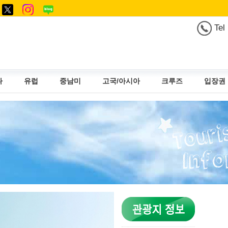
Tel
다
유럽
중남미
고국/아시아
크루즈
입장권