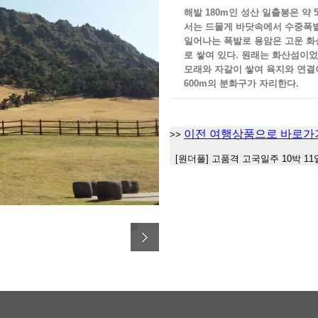
해발 180m인 성산 일출봉은 약 
서는 드물게 바닷속에서 수중폭발
일어나는 폭발로 용암은 고운 화
로 쌓여 있다. 원래는 화산섬이
모래와 자갈이 쌓여 육지와 연결
600m의 분화구가 자리한다.
이전 여행상품으로 바로가
>>
[원더풀] 고품격 고국일주 10박 11