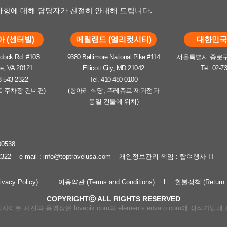
항에 대해 담당자가 친절히 안내해 드립니다.
 (센터빌)
메릴랜드 (엘리컷시티)
대한민국 
dock Rd. #103
9380 Baltimore National Pike #114
서울특별시 종로구 
le, VA 20121
Ellicott City, MD 21042
Tel. 02-7
3-543-2322
Tel. 410-480-0100
트 주차장 건너편)
(항아리 식당, 뚜레쥬르 제과점과
동일 건물에 위치)
0538
2322 │ e-mail : info@toptravelusa.com │ 개인정보관리 책임 : 탑여행사 IT
cy Policy)
이용약관 (Terms and Conditions)
환불정책 (Return P
COPYRIGHTⓒ ALL RIGHTS RESERVED
이트 사진과 동영상은 lovepik.com과 elements.envato.com에 정식가입