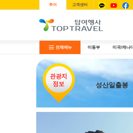
투어
고객센터
전체메뉴
미동부
미국/캐나
리무진
USIM
항공권
성산일출봉