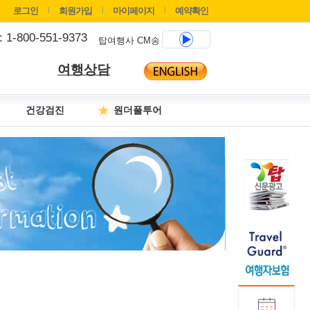
로그인
회원가입
마이페이지
예약확인
 : 1-800-551-9373
탑여행사 CM송
여행상담
건강검진
원더풀투어