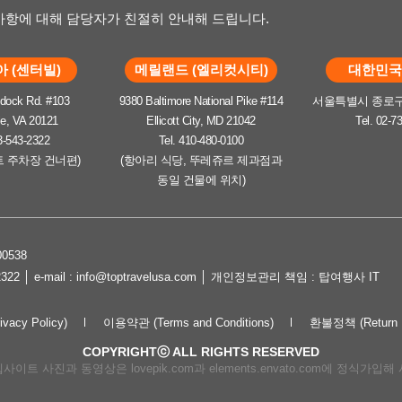
항에 대해 담당자가 친절히 안내해 드립니다.
 (센터빌)
메릴랜드 (엘리컷시티)
대한민국 
dock Rd. #103
9380 Baltimore National Pike #114
서울특별시 종로구 
le, VA 20121
Ellicott City, MD 21042
Tel. 02-7
3-543-2322
Tel. 410-480-0100
트 주차장 건너편)
(항아리 식당, 뚜레쥬르 제과점과
동일 건물에 위치)
0538
2322 │ e-mail : info@toptravelusa.com │ 개인정보관리 책임 : 탑여행사 IT
cy Policy)
이용약관 (Terms and Conditions)
환불정책 (Return P
COPYRIGHTⓒ ALL RIGHTS RESERVED
이트 사진과 동영상은 lovepik.com과 elements.envato.com에 정식가입