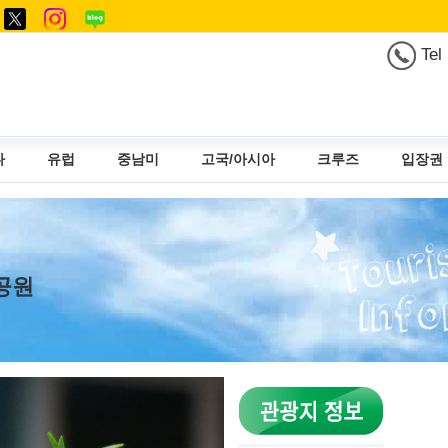
Tel
다
유럽
중남미
고국/아시아
크루즈
입장권
공원