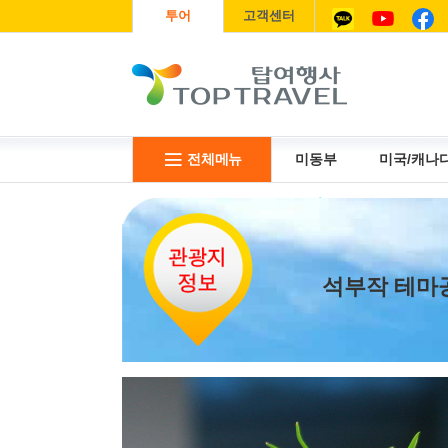
투어
고객센터
전체메뉴
미동부
미국/캐나
리무진
USIM
항공권
석부작 테마