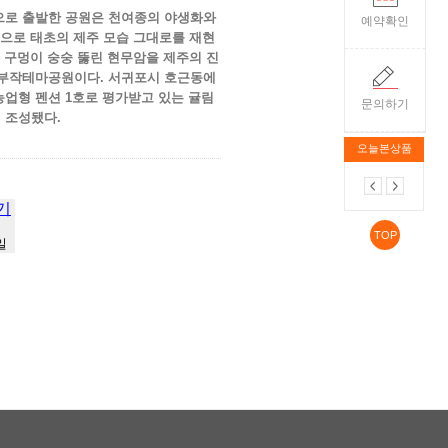
작으로 출발한 공원은 천여종의 야생화와
예약확인
원으로 태초의 제주 모습 그대로를 재현
 구멍이 숭숭 뚫린 현무암을 제주의 진
석부작테마공원이다. 서귀포시 호근동에
업형 펜션 1호로 평가받고 있는 귤림
문의하기
월 조성됐다.
오늘본상품
기
TOP
일