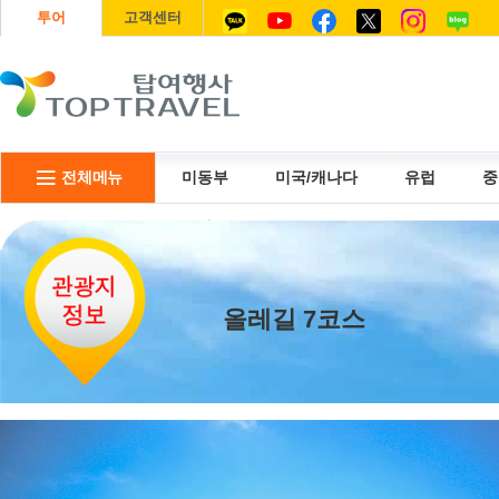
투어
고객센터
전체메뉴
미동부
미국/캐나다
유럽
중
리무진
USIM
항공권
올레길 7코스