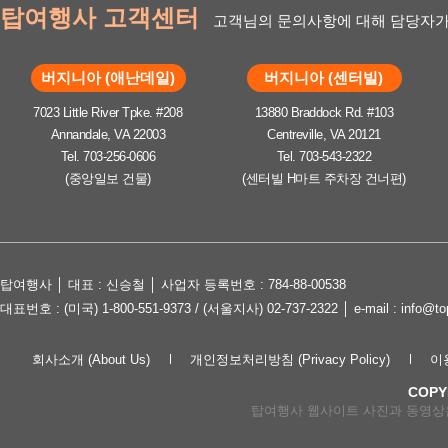
탑여행사 고객센터
고객님의 문의사항에 대해 담당자가
버지니아 (애난데일)
버지니아 (센터빌)
7023 Little River Tpke. #208
13880 Braddock Rd. #103
Annandale, VA 22003
Centreville, VA 20121
Tel. 703-256-0606
Tel. 703-543-2322
(중앙일보 건물)
(센터빌 H마트 주차장 건너편)
탑여행사 │ 대표 : 신승철 │ 사업자 등록번호 : 784-88-00538
대표번호 : (미국) 1-800-551-9373 / (서울지사) 02-737-2322 │ e-mail : in
회사소개 (About Us)
개인정보처리방침 (Privacy Policy)
이용
COPY
탑여행사 웹사이트 사진과 동영상은 lov