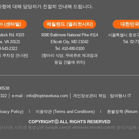
항에 대해 담당자가 친절히 안내해 드립니다.
 (센터빌)
메릴랜드 (엘리컷시티)
대한민국 
dock Rd. #103
9380 Baltimore National Pike #114
서울특별시 종로구 
le, VA 20121
Ellicott City, MD 21042
Tel. 02-7
3-543-2322
Tel. 410-480-0100
트 주차장 건너편)
(항아리 식당, 뚜레쥬르 제과점과
동일 건물에 위치)
0538
2322 │ e-mail : info@toptravelusa.com │ 개인정보관리 책임 : 탑여행사 IT
cy Policy)
이용약관 (Terms and Conditions)
환불정책 (Return P
COPYRIGHTⓒ ALL RIGHTS RESERVED
이트 사진과 동영상은 lovepik.com과 elements.envato.com에 정식가입