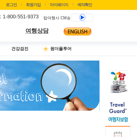
로그인
회원가입
마이페이지
예약확인
 : 1-800-551-9373
탑여행사 CM송
여행상담
건강검진
원더풀투어