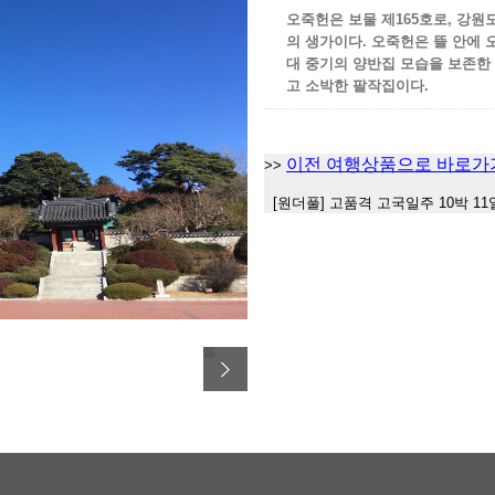
오죽헌은 보물 제165호로, 강원
의 생가이다. 오죽헌은 뜰 안에 
대 중기의 양반집 모습을 보존한
고 소박한 팔작집이다.
이전 여행상품으로 바로가
>>
[원더풀] 고품격 고국일주 10박 11