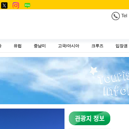
Tel
다
유럽
중남미
고국/아시아
크루즈
입장권