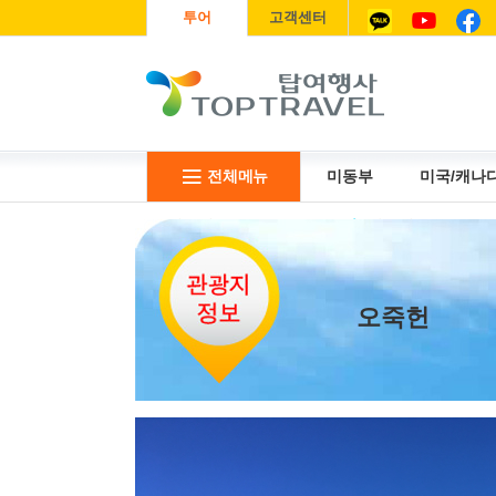
투어
고객센터
전체메뉴
미동부
미국/캐나
리무진
USIM
항공권
오죽헌