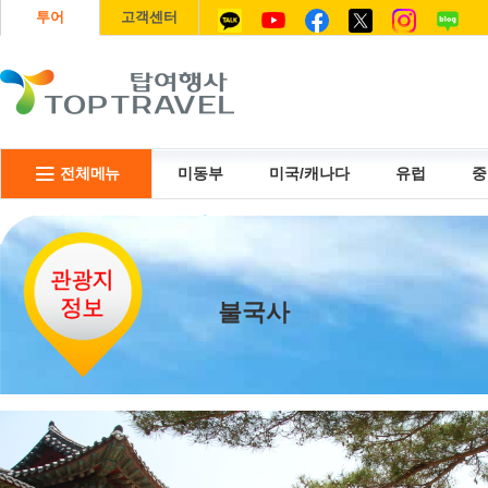
투어
고객센터
전체메뉴
미동부
미국/캐나다
유럽
중
리무진
USIM
항공권
불국사