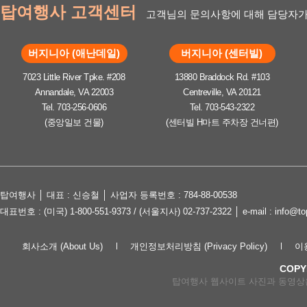
탑여행사 고객센터
고객님의 문의사항에 대해 담당자가
버지니아 (애난데일)
버지니아 (센터빌)
7023 Little River Tpke. #208
13880 Braddock Rd. #103
Annandale, VA 22003
Centreville, VA 20121
Tel. 703-256-0606
Tel. 703-543-2322
(중앙일보 건물)
(센터빌 H마트 주차장 건너편)
탑여행사 │ 대표 : 신승철 │ 사업자 등록번호 : 784-88-00538
대표번호 : (미국) 1-800-551-9373 / (서울지사) 02-737-2322 │ e-mail : in
회사소개 (About Us)
개인정보처리방침 (Privacy Policy)
이용
COPY
탑여행사 웹사이트 사진과 동영상은 lov