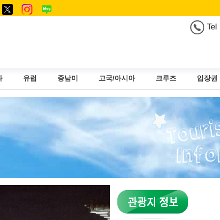
Tel
다
유럽
중남미
고국/아시아
크루즈
입장권