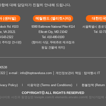
항에 대해 담당자가 친절히 안내해 드립니다.
 (센터빌)
메릴랜드 (엘리컷시티)
대한민국 
dock Rd. #103
9380 Baltimore National Pike #114
서울특별시 종로구 
le, VA 20121
Ellicott City, MD 21042
Tel. 02-7
3-543-2322
Tel. 410-480-0100
트 주차장 건너편)
(항아리 식당, 뚜레쥬르 제과점과
동일 건물에 위치)
0538
2322 │ e-mail : info@toptravelusa.com │ 개인정보관리 책임 : 탑여행사 IT
cy Policy)
이용약관 (Terms and Conditions)
환불정책 (Return P
COPYRIGHTⓒ ALL RIGHTS RESERVED
이트 사진과 동영상은 lovepik.com과 elements.envato.com에 정식가입