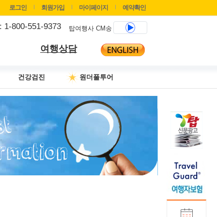
로그인
회원가입
마이페이지
예약확인
 : 1-800-551-9373
탑여행사 CM송
여행상담
건강검진
원더풀투어