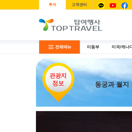
투어
고객센터
전체메뉴
미동부
미국/캐나
리무진
USIM
항공권
동궁과 월지