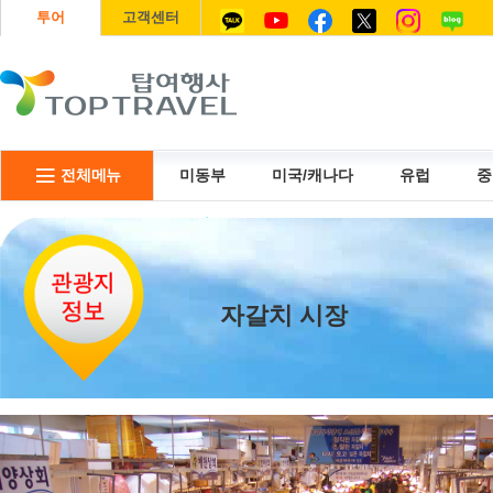
투어
고객센터
전체메뉴
미동부
미국/캐나다
유럽
중
리무진
USIM
항공권
자갈치 시장