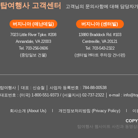
탑여행사 고객센터
고객님의 문의사항에 대해 담당자가
버지니아 (애난데일)
버지니아 (센터빌)
7023 Little River Tpke. #208
13880 Braddock Rd. #103
Annandale, VA 22003
Centreville, VA 20121
Tel. 703-256-0606
Tel. 703-543-2322
(중앙일보 건물)
(센터빌 H마트 주차장 건너편)
탑여행사 │ 대표 : 신승철 │ 사업자 등록번호 : 784-88-00538
대표번호 : (미국) 1-800-551-9373 / (서울지사) 02-737-2322 │ e-mail : in
회사소개 (About Us)
개인정보처리방침 (Privacy Policy)
이용
COPY
탑여행사 웹사이트 사진과 동영상은 lov