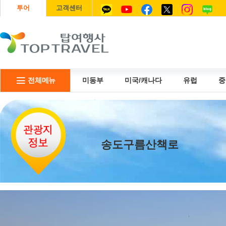
투어
고객센터
전체메뉴
미동부
미국/캐나다
유럽
중
리무진
USIM
항공권
송도구름산책로