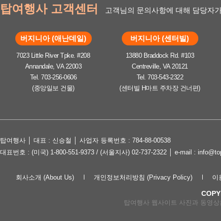
탑여행사 고객센터
고객님의 문의사항에 대해 담당자가
버지니아 (애난데일)
버지니아 (센터빌)
7023 Little River Tpke. #208
13880 Braddock Rd. #103
Annandale, VA 22003
Centreville, VA 20121
Tel. 703-256-0606
Tel. 703-543-2322
(중앙일보 건물)
(센터빌 H마트 주차장 건너편)
탑여행사 │ 대표 : 신승철 │ 사업자 등록번호 : 784-88-00538
대표번호 : (미국) 1-800-551-9373 / (서울지사) 02-737-2322 │ e-mail : in
회사소개 (About Us)
개인정보처리방침 (Privacy Policy)
이용
COPY
탑여행사 웹사이트 사진과 동영상은 lov