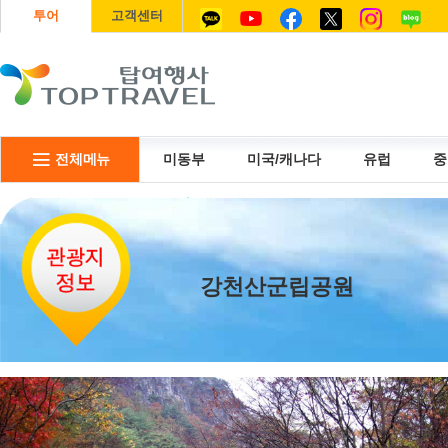
투어
고객센터
전체메뉴
미동부
미국/캐나다
유럽
중
리무진
USIM
항공권
강천산군립공원