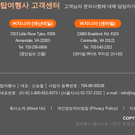
탑여행사 고객센터
고객님의 문의사항에 대해 담당자가
버지니아 (애난데일)
버지니아 (센터빌)
7023 Little River Tpke. #208
13880 Braddock Rd. #103
Annandale, VA 22003
Centreville, VA 20121
Tel. 703-256-0606
Tel. 703-543-2322
(중앙일보 건물)
(센터빌 H마트 주차장 건너편)
탑여행사 │ 대표 : 신승철 │ 사업자 등록번호 : 784-88-00538
대표번호 : (미국) 1-800-551-9373 / (서울지사) 02-737-2322 │ e-mail : in
회사소개 (About Us)
개인정보처리방침 (Privacy Policy)
이용
COPY
탑여행사 웹사이트 사진과 동영상은 lov