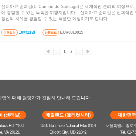
산티아고 순례길(El Camino de Santiago)은 세계적인 순례의 여정으로
에 경험할 수 있는 독특한 여행지입니다. . 산티아고 순례길은 신체적인
정신의 치유를 경험할 수 있는 특별한 여정이기도 합니다
10박11일
EUR0010015
여행일정
상품코드
1
2
항에 대해 담당자가 친절히 안내해 드립니다.
 (센터빌)
메릴랜드 (엘리컷시티)
대한민국 
dock Rd. #103
9380 Baltimore National Pike #114
서울특별시 종로구 
le, VA 20121
Ellicott City, MD 21042
Tel. 02-7