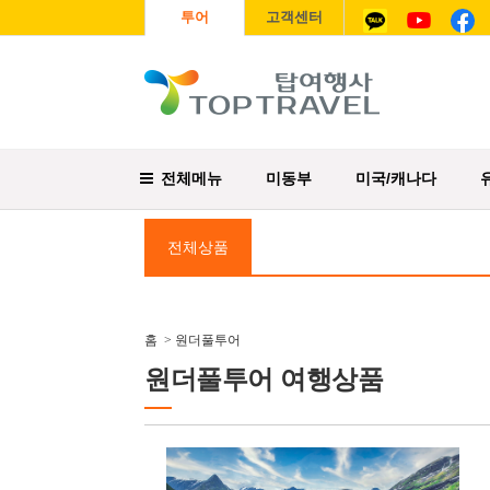
투어
고객센터
전체메뉴
미동부
미국/캐나다
전체상품
홈
>
원더풀투어
원더풀투어 여행상품