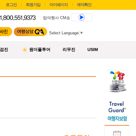
로그인
회원가입
마이페이지
예약확인
탑여행사 CM송
Select Language
▼
검진
원더풀투어
리무진
USIM