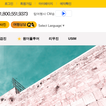
로그인
회원가입
마이페이지
예약확인
탑여행사 CM송
Select Language
▼
검진
원더풀투어
리무진
USIM