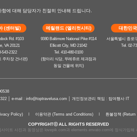
항에 대해 담당자가 친절히 안내해 드립니다.
 (센터빌)
메릴랜드 (엘리컷시티)
대한민국 
dock Rd. #103
9380 Baltimore National Pike #114
서울특별시 종로구 
le, VA 20121
Ellicott City, MD 21042
Tel. 02-7
3-543-2322
Tel. 410-480-0100
트 주차장 건너편)
(항아리 식당, 뚜레쥬르 제과점과
동일 건물에 위치)
0538
2322 │ e-mail : info@toptravelusa.com │ 개인정보관리 책임 : 탑여행사 IT
cy Policy)
이용약관 (Terms and Conditions)
환불정책 (Return P
COPYRIGHTⓒ ALL RIGHTS RESERVED
이트 사진과 동영상은 lovepik.com과 elements.envato.com에 정식가입