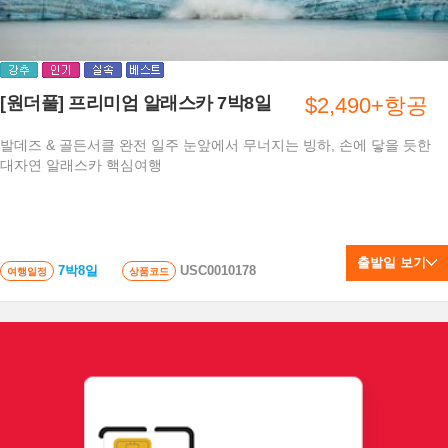
[원더풀] 프리미엄 알래스카 7박8일
$2,490+항공
발데즈 & 골든서클 완전 일주 눈앞에서 무너지는 빙하, 손에 닿을 듯한
대자연 알래스카 핵심여행
출발일 보기
7박8일
USC0010178
여행일정
상품코드