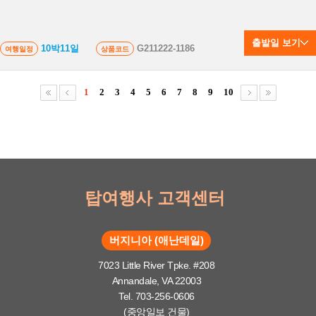
출발일 보기
10박11일
G211222-1186
여행일정
상품코드
1
2
3
4
5
6
7
8
9
10
탑여행사 고객센터
버지니아 (애난데일)
7023 Little River Tpke. #208
Annandale, VA 22003
Tel. 703-256-0606
(중앙일보 건물)