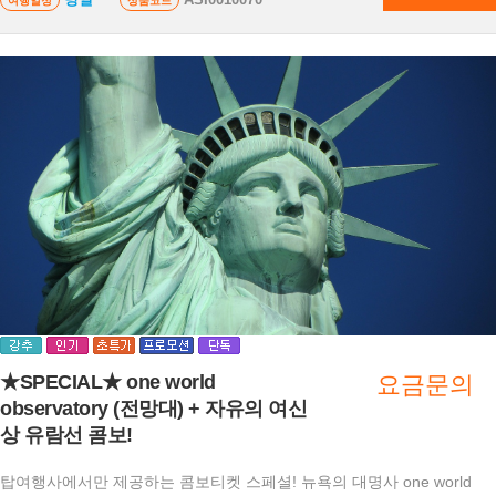
여행일정
상품코드
★SPECIAL★ one world
요금문의
observatory (전망대) + 자유의 여신
상 유람선 콤보!
탑여행사에서만 제공하는 콤보티켓 스페셜! 뉴욕의 대명사 one world