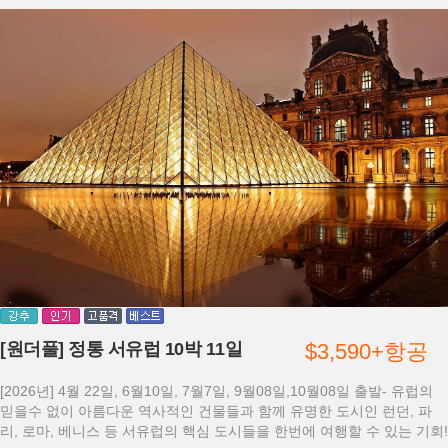
[원더풀] 정통 서유럽 10박 11일
$3,590+항공
[2026년] 4월 22일, 6월10일, 7월7일, 9월08일,10월08일 출발- 유럽의
믿을수 없이 아름다운 역사적인 건물들과 함께 유명한 도시인 런던, 파
리, 로마, 베니스 등 서유럽의 핵심 도시들을 한번에 여행할 수 있는 기회!