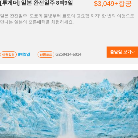
[투게더] 일본 완전일주 8박9일
$3,049+항공
일본 완전일주 !도쿄의 불빛부터 쿄토의 고요함 까지! 한 번의 여행으로
만나는 일본의 모든매력을 체험하세요.
출발일 보기
8박9일
G250414-6914
여행일정
상품코드