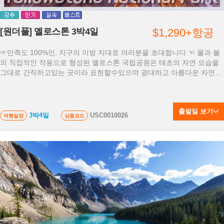
[원더풀] 옐로스톤 3박4일
$1,290+항공
☞만족도 100%인, 지구의 이방 지대로 여러분을 초대합니다.☜ 물과 불
의 직접적인 작용으로 형성된 옐로스톤 국립공원은 태초의 자연 모습을
그대로 간직하고있는 곳이라 표현할수있으며 광대하고 아름다운 자연을
맘껏 만끽할 수 있는 상품입니다.
출발일 보기
3박4일
USC0010026
여행일정
상품코드