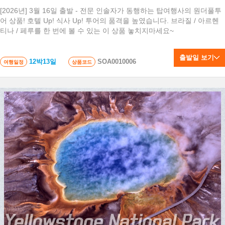
[2026년] 3월 16일 출발 - 전문 인솔자가 동행하는 탑여행사의 원더풀투
어 상품! 호텔 Up! 식사 Up! 투어의 품격을 높였습니다. 브라질 / 아르헨
티나 / 페루를 한 번에 볼 수 있는 이 상품 놓치지마세요~
출발일 보기
12박13일
SOA0010006
여행일정
상품코드