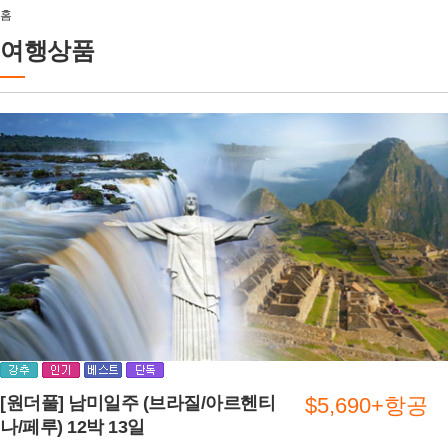
홈
여행상품
[원더풀] 남미일주 (브라질/아르헨티
$5,690+항공
나/페루) 12박 13일