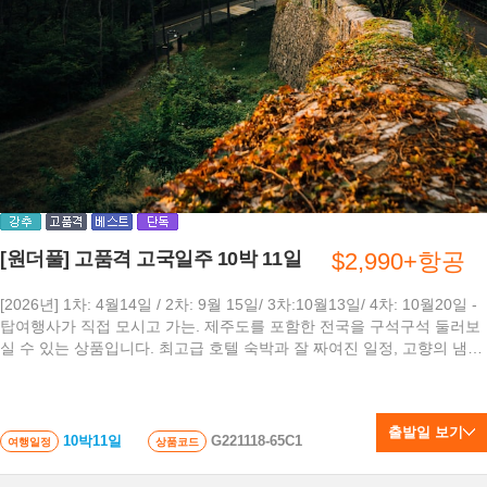
[원더풀] 고품격 고국일주 10박 11일
$2,990+항공
[2026년] 1차: 4월14일 / 2차: 9월 15일/ 3차:10월13일/ 4차: 10월20일 -
탑여행사가 직접 모시고 가는. 제주도를 포함한 전국을 구석구석 둘러보
실 수 있는 상품입니다. 최고급 호텔 숙박과 잘 짜여진 일정, 고향의 냄새
가 솔솔나는 전국 각지 먹거리 여행까지. 꽉 짜여진 고품격 일정을 누리
는 시간
출발일 보기
10박11일
G221118-65C1
여행일정
상품코드