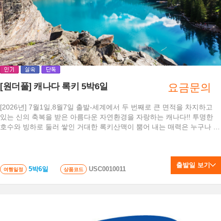
[원더풀] 캐나다 록키 5박6일
요금문의
[2026년] 7월1일,8월7일 출발-세계에서 두 번째로 큰 면적을 차지하고
있는 신의 축복을 받은 아름다운 자연환경을 자랑하는 캐나다!! 투명한
호수와 빙하로 둘러 쌓인 거대한 록키산맥이 뿜어 내는 매력은 누구나 한
번쯤 이곳에 가고 싶다는 생각이 들게 하기에 충분합니다.
출발일 보기
5박6일
USC0010011
여행일정
상품코드