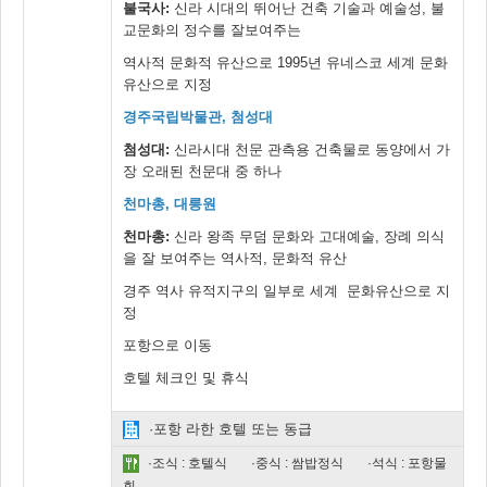
불국사:
신라 시대의 뛰어난 건축 기술과 예술성, 불
교문화의 정수를 잘보여주는
역사적 문화적 유산으로 1995년 유네스코 세계 문화
유산으로 지정
경주국립박물관, 첨성대
첨성대:
신라시대 천문 관측용 건축물로 동양에서 가
장 오래된 천문대 중 하나
천마총, 대릉원
천마총:
신라 왕족 무덤 문화와 고대예술, 장례 의식
을 잘 보여주는 역사적, 문화적 유산
경주 역사 유적지구의 일부로 세계 문화유산으로 지
정
포항으로 이동
호텔 체크인 및 휴식
·포항 라한 호텔 또는 동급
·조식 : 호텔식
·중식 : 쌈밥정식
·석식 : 포항물
회