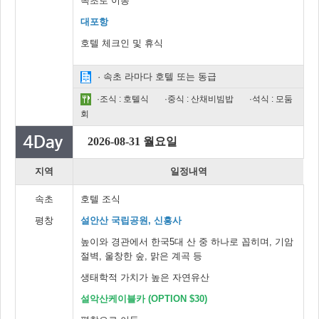
속초로 이동
대포항
호텔 체크인 및 휴식
· 속초 라마다 호텔 또는 동급
·조식 : 호텔식
·중식 : 산채비빔밥
·석식 : 모둠
회
2026-08-31 월요일
지역
일정내역
속초
호텔 조식
평창
설안산 국립공원, 신흥사
높이와 경관에서 한국5대 산 중 하나로 꼽히며, 기암
절벽, 울창한 숲, 맑은 계곡 등
생태학적 가치가 높은 자연유산
설악산케이블카 (OPTION $30)