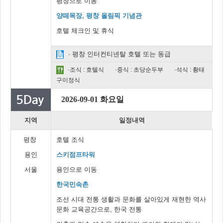
평창으로 이동
양떼목장, 평창 올림픽 기념관
호텔 체크인 및 휴식
· 평창 인터컨티넨탈 호텔 또는 동급
·조식 : 호텔식
·중식 : 초당순두부
·석식 : 황태
구이정식
2026-09-01 화요일
지역
일정내역
평창
호텔 조식
용인
스키점프타워
서울
용인으로 이동
한국민속촌
조선 시대 전통 생활과 문화를 살아있게 재현한 역사
문화 교육공간으로, 한국 전통