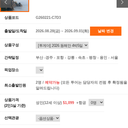
상품코드
G260221-C7D3
출발일/도착일
2026.08.28(금) ~ 2026.09.01(화)
날짜 변경
상품구성
간략일정
부산 -경주 - 포항 - 강릉 - 속초 - 평창 - 용인 - 서울
픽업장소
2명 /
예약가능
(모든 투어는 담당자의 컨펌 후 확정됨을
최소출발인원
알려드립니다)
상품가격
성인(12세 이상)
$1,099
+항공
(2인1실 기준)
선택관광