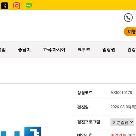
유럽
중남미
고국/아시아
크루즈
입장권
건강
상품코드
ASI0010170
검진일
2026.08.06(목
검진프로그램
예약신청
예약가능
(예