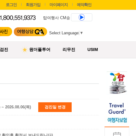
로그인
회원가입
마이페이지
예약확인
탑여행사 CM송
Select Language
▼
검진
원더풀투어
리무진
USIM
) ~ 2026.08.06(목)
검진일 변경
약 확인후 확정서 보내드립니다)